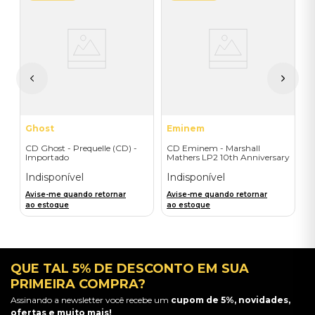
T
C
A
I
I
A
a
Ghost
Eminem
CD Ghost - Prequelle (CD) -
CD Eminem - Marshall
Importado
Mathers LP2 10th Anniversary
(2CD) - Importado
Indisponível
Indisponível
Avise-me quando retornar
Avise-me quando retornar
ao estoque
ao estoque
QUE TAL 5% DE DESCONTO EM SUA
PRIMEIRA COMPRA?
Assinando a newsletter você recebe um
cupom de 5%, novidades,
ofertas e muito mais!