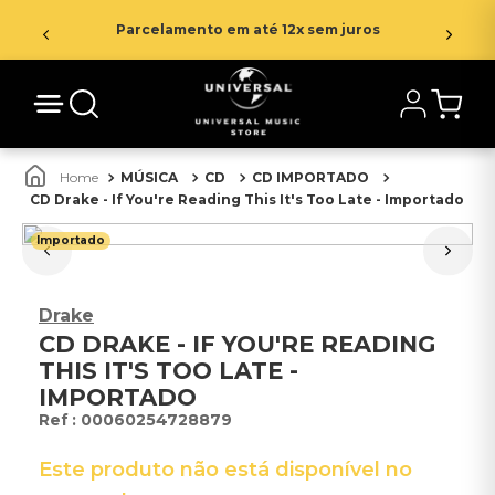
Parcelamento em até 12x sem juros
MÚSICA
CD
CD IMPORTADO
CD Drake - If You're Reading This It's Too Late - Importado
Importado
Drake
CD DRAKE - IF YOU'RE READING
THIS IT'S TOO LATE -
IMPORTADO
:
00060254728879
Este produto não está disponível no