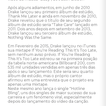
Após alguns adiamentos, em junho de 2010 
Drake lançou seu primeiro álbum de estúdio, 
Thank Me Later e ainda em novembro de 2010, 
Drake revelou que o título de seu segundo 
álbum de estúdio seria "Take Care" lançado em 
2011. Dois anos depois em setembro de 2013, 
Drake lançou seu terceiro álbum de estúdio, 
Nothing Was the Same. 

Em Fevereiro de 2015, Drake lançou no iTunes 
sua mixtape If You're Reading This It's Too Late, 
sem nenhum aviso prévio. If You're Reading 
This It's Too Late estreou-se na primeira posição 
da tabela norte-americana Billboard 200, com 
535 mil unidades vendidas em apenas três dias 
após o seu lançamento. Este seria seu quarto 
álbum de estúdio, mas o próprio cantor 
afirmou em uma entrevista que o projeto era 
apenas uma mixtape. 

Neste mesmo ano lança o single "Hotline 
Bling", uns dos singles de maior sucesso de sua 
carreira e um fenómeno viral, especialmente 
depois do lançamento do vídeo da canção. 
