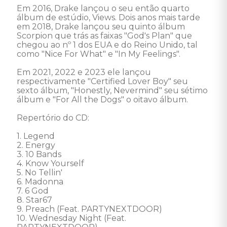
Em 2016, Drake lançou o seu então quarto 
álbum de estúdio, Views. Dois anos mais tarde 
em 2018, Drake lançou seu quinto álbum 
Scorpion que trás as faixas "God's Plan" que 
chegou ao nº 1 dos EUA e do Reino Unido, tal 
como "Nice For What" e "In My Feelings".

Em 2021, 2022 e 2023 ele lançou 
respectivamente "Certified Lover Boy" seu 
sexto álbum, "Honestly, Nevermind" seu sétimo 
álbum e "For All the Dogs" o oitavo álbum. 

Repertório do CD: 

1. Legend 

2. Energy 

3. 10 Bands 

4. Know Yourself 

5. No Tellin' 

6. Madonna 

7. 6 God 

8. Star67 

9. Preach (Feat. PARTYNEXTDOOR) 

10. Wednesday Night (Feat. 