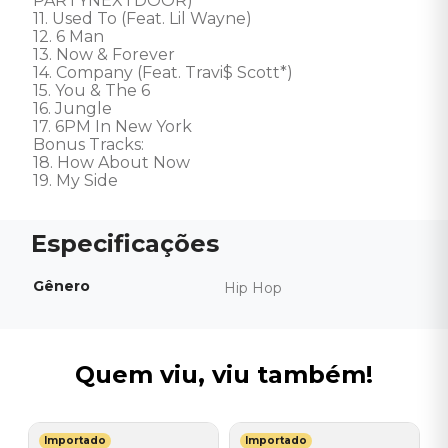
PARTYNEXTDOOR) 

11. Used To (Feat. Lil Wayne) 

12. 6 Man 

13. Now & Forever 

14. Company (Feat. Travi$ Scott*) 

15. You & The 6 

16. Jungle 

17. 6PM In New York 

Bonus Tracks: 

18. How About Now 

19. My Side
Gênero
Hip Hop
Quem viu, viu também!
Importado
Importado