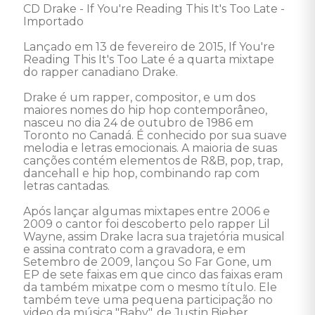
CD Drake - If You're Reading This It's Too Late - 
Importado 

Lançado em 13 de fevereiro de 2015, If You're 
Reading This It's Too Late é a quarta mixtape 
do rapper canadiano Drake. 

Drake é um rapper, compositor, e um dos 
maiores nomes do hip hop contemporâneo, 
nasceu no dia 24 de outubro de 1986 em 
Toronto no Canadá. É conhecido por sua suave 
melodia e letras emocionais. A maioria de suas 
canções contém elementos de R&B, pop, trap, 
dancehall e hip hop, combinando rap com 
letras cantadas. 

Após lançar algumas mixtapes entre 2006 e 
2009 o cantor foi descoberto pelo rapper Lil 
Wayne, assim Drake lacra sua trajetória musical 
e assina contrato com a gravadora, e em 
Setembro de 2009, lançou So Far Gone, um 
EP de sete faixas em que cinco das faixas eram 
da também mixatpe com o mesmo título. Ele 
também teve uma pequena participação no 
video da música "Baby", de Justin Bieber.
