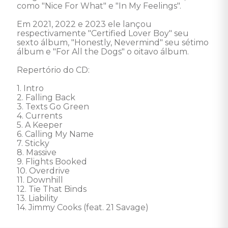
como "Nice For What" e "In My Feelings".

Em 2021, 2022 e 2023 ele lançou 
respectivamente "Certified Lover Boy" seu 
sexto álbum, "Honestly, Nevermind" seu sétimo 
álbum e "For All the Dogs" o oitavo álbum. 

Repertório do CD: 

1. Intro 

2. Falling Back 

3. Texts Go Green 

4. Currents 

5. A Keeper 

6. Calling My Name 

7. Sticky 

8. Massive 

9. Flights Booked 

10. Overdrive 

11. Downhill 

12. Tie That Binds 

13. Liability 

14. Jimmy Cooks (feat. 21 Savage)