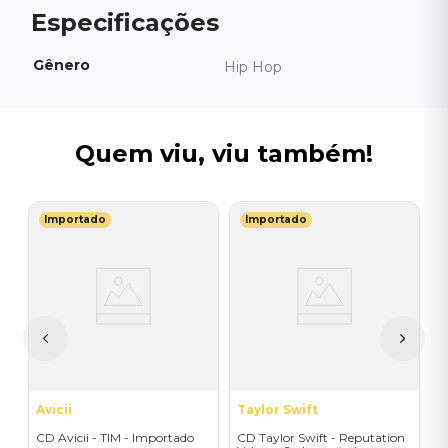
Gênero
Hip Hop
Quem viu, viu também!
Importado
Importado
P
C
I
I
A
a
Avicii
Taylor Swift
CD Avicii - TIM - Importado
CD Taylor Swift - Reputation