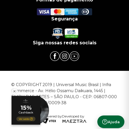
Segurança
Siga nossas redes sociais
© COPYRIGHT 2019 | Universal Music Brasil | Infra
Commerce - Av. Hélio Ossamu Daikuara, 1445 |
EMBU DAS ARTES – SÃO PAULO - CEP: 06807-000
CNPJ: 00.952.789/0009-38
Powered by
Developed by
Ajuda