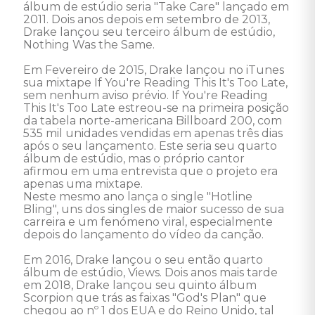
álbum de estúdio seria "Take Care" lançado em 
2011. Dois anos depois em setembro de 2013, 
Drake lançou seu terceiro álbum de estúdio, 
Nothing Was the Same. 

Em Fevereiro de 2015, Drake lançou no iTunes 
sua mixtape If You're Reading This It's Too Late, 
sem nenhum aviso prévio. If You're Reading 
This It's Too Late estreou-se na primeira posição 
da tabela norte-americana Billboard 200, com 
535 mil unidades vendidas em apenas três dias 
após o seu lançamento. Este seria seu quarto 
álbum de estúdio, mas o próprio cantor 
afirmou em uma entrevista que o projeto era 
apenas uma mixtape. 

Neste mesmo ano lança o single "Hotline 
Bling", uns dos singles de maior sucesso de sua 
carreira e um fenómeno viral, especialmente 
depois do lançamento do vídeo da canção. 

Em 2016, Drake lançou o seu então quarto 
álbum de estúdio, Views. Dois anos mais tarde 
em 2018, Drake lançou seu quinto álbum 
Scorpion que trás as faixas "God's Plan" que 
chegou ao nº 1 dos EUA e do Reino Unido, tal 