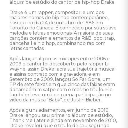
álbum de estúdio do cantor de hip-hop Drake. 

Drake é um rapper, compositor, e um dos 
maiores nomes do hip hop contemporâneo, 
nasceu no dia 24 de outubro de 1986 em 
Toronto no Canadá. É conhecido por sua suave 
melodia e letras emocionais. A maioria de suas 
canções contém elementos de R&B, pop, trap, 
dancehall e hip hop, combinando rap com 
letras cantadas. 

Após lançar algumas mixtapes entre 2006 e 
2009 o cantor foi descoberto pelo rapper Lil 
Wayne, assim Drake lacra sua trajetória musical 
e assina contrato com a gravadora, e em 
Setembro de 2009, lançou So Far Gone, um 
EP de sete faixas em que cinco das faixas eram 
da também mixatpe com o mesmo título. Ele 
também teve uma pequena participação no 
video da música "Baby", de Justin Bieber.

Após alguns adiamentos, em junho de 2010 
Drake lançou seu primeiro álbum de estúdio, 
Thank Me Later e ainda em novembro de 2010, 
Drake revelou que o título de seu segundo 