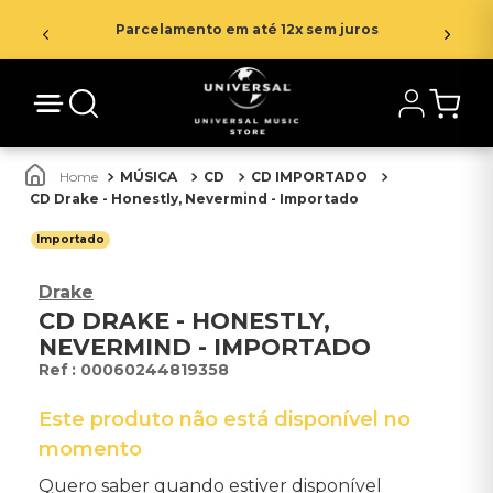
Parcelamento em até 12x sem juros
MÚSICA
CD
CD IMPORTADO
CD Drake - Honestly, Nevermind - Importado
Importado
Drake
CD DRAKE - HONESTLY,
NEVERMIND - IMPORTADO
:
00060244819358
Este produto não está disponível no
momento
Quero saber quando estiver disponível