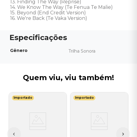
13. Finding The Way (Reprise) 

14. We Know The Way (Te Fenua Te Malie) 

15. Beyond (End Credit Version) 

16. We're Back (Te Vaka Version)
Gênero
Trilha Sonora
Quem viu, viu também!
Importado
Importado
G
C
B
-
I
A
a