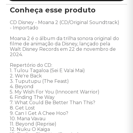
Conheça esse produto
CD Disney - Moana 2 (CD/Original Soundtrack) 
- Importado

Moana 2 é o álbum da trilha sonora original do 
filme de animação da Disney, lançado pela 
Walt Disney Records em 22 de novembro de 
2024.  

Repertório do CD: 

1. Tulou Tagaloa (Sei E Va'ai Mai) 

2. We're Back 

3. Tuputupu (The Feast) 

4. Beyond 

5. My Wish For You (Innocent Warrior) 

6. Finding The Way 

7. What Could Be Better Than This? 

8. Get Lost 

9. Can I Get A Chee Hoo? 

10. Mana Vavau 

11. Beyond (Reprise) 

12. Nuku O Kaiga 
