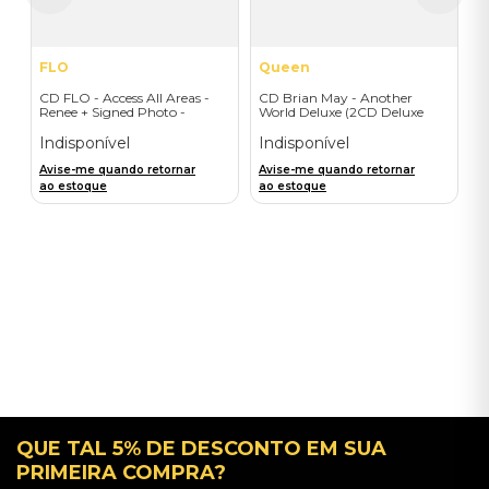
FLO
Queen
CD FLO - Access All Areas -
CD Brian May - Another
Renee + Signed Photo -
World Deluxe (2CD Deluxe
Importado
Edition) - Importado
Indisponível
Indisponível
Avise-me quando retornar
Avise-me quando retornar
ao estoque
ao estoque
QUE TAL 5% DE DESCONTO EM SUA
PRIMEIRA COMPRA?