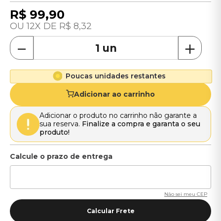
R$
99
,
90
12
R$
8
,
32
－
＋
Poucas unidades restantes
Adicionar ao carrinho
Adicionar o produto no carrinho não garante a
sua reserva.
Finalize a compra e garanta o seu
produto!
Não sei meu CEP