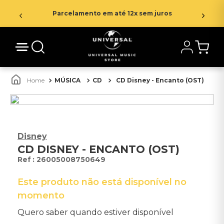
Parcelamento em até 12x sem juros
CD Disney - Encanto (OST)
MÚSICA
CD
Disney
CD DISNEY - ENCANTO (OST)
:
26005008750649
Este produto não está disponível no
momento
Quero saber quando estiver disponível