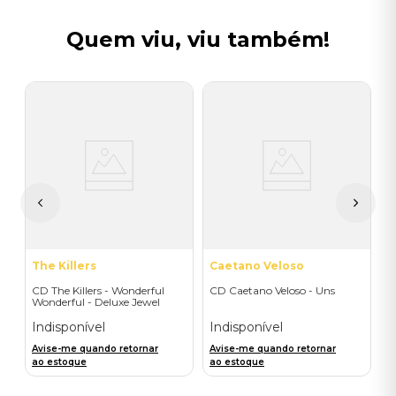
Quem viu, viu também!
D
C
L
I
A
a
The Killers
Caetano Veloso
CD The Killers - Wonderful
CD Caetano Veloso - Uns
Wonderful - Deluxe Jewel
Indisponível
Indisponível
Avise-me quando retornar
Avise-me quando retornar
ao estoque
ao estoque