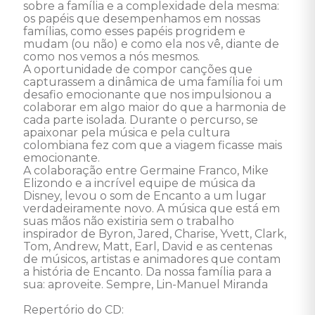
sobre a família e a complexidade dela mesma: 
os papéis que desempenhamos em nossas 
famílias, como esses papéis progridem e 
mudam (ou não) e como ela nos vê, diante de 
como nos vemos a nós mesmos. 

A oportunidade de compor canções que 
capturassem a dinâmica de uma família foi um 
desafio emocionante que nos impulsionou a 
colaborar em algo maior do que a harmonia de 
cada parte isolada. Durante o percurso, se 
apaixonar pela música e pela cultura 
colombiana fez com que a viagem ficasse mais 
emocionante. 

A colaboração entre Germaine Franco, Mike 
Elizondo e a incrível equipe de música da 
Disney, levou o som de Encanto a um lugar 
verdadeiramente novo. A música que está em 
suas mãos não existiria sem o trabalho 
inspirador de Byron, Jared, Charise, Yvett, Clark, 
Tom, Andrew, Matt, Earl, David e as centenas 
de músicos, artistas e animadores que contam 
a história de Encanto. Da nossa família para a 
sua: aproveite. Sempre, Lin-Manuel Miranda

Repertório do CD:
