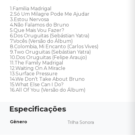
1.Familia Madrigal 

2.Só Um Milagre Pode Me Ajudar 

3.Estou Nervosa 

4.Não Falamos do Bruno

5.Que Mais Vou Fazer?

6.Dos Oruguitas (Sebástian Yatra)

7.Vocês (Versão do Álbum) 

8.Colombia, Mi Encanto (Carlos Vives) 

9.Two Oruguitas (Sebástian Yatra)

10.Dos Oruguitas (Felipe Araujo) 

11.The Family Madrigal 

12.Waiting On A Miracle 

13.Surface Pressure 

14.We Don’t Take About Bruno 

15.What Else Can I Do? 

16.All Of You (Versão do Álbum)
Gênero
Trilha Sonora