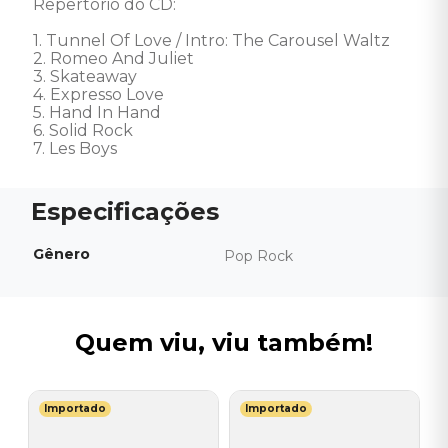
Repertório do CD:

1. Tunnel Of Love / Intro: The Carousel Waltz 

2. Romeo And Juliet 

3. Skateaway 

4. Expresso Love 

5. Hand In Hand 

6. Solid Rock 

7. Les Boys
Gênero
Pop Rock
Quem viu, viu também!
Importado
Importado
Q