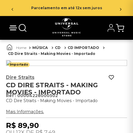
Parcelamento em até 12x sem juros
MÚSICA
CD
CD IMPORTADO
CD Dire Straits - Making Movies - Importado
Importado
Dire Straits
CD DIRE STRAITS - MAKING
MOVIES - IMPORTADO
:
00004228000502
CD Dire Straits - Making Movies - Importado
Mais Informações.
R$
89
,
90
12
R$
7
,
49