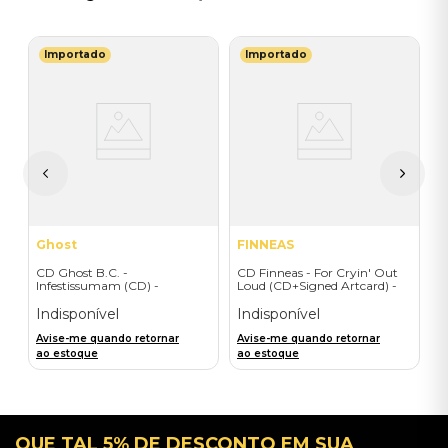
Importado
Importado
A
C
W
I
A
a
Ghost
FINNEAS
CD Ghost B.C. -
CD Finneas - For Cryin' Out
Infestissumam (CD) -
Loud (CD+Signed Artcard) -
Importado
Importado
Indisponível
Indisponível
Avise-me quando retornar
Avise-me quando retornar
ao estoque
ao estoque
QUE TAL 5% DE DESCONTO EM SUA