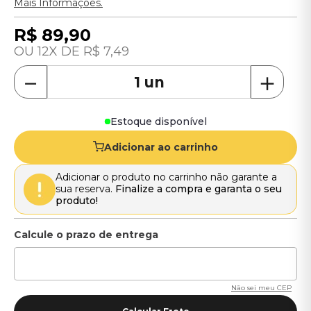
Mais Informações.
R$
89
,
90
12
R$
7
,
49
－
＋
Estoque disponível
Adicionar ao carrinho
Adicionar o produto no carrinho não garante a
sua reserva.
Finalize a compra e garanta o seu
produto!
Não sei meu CEP