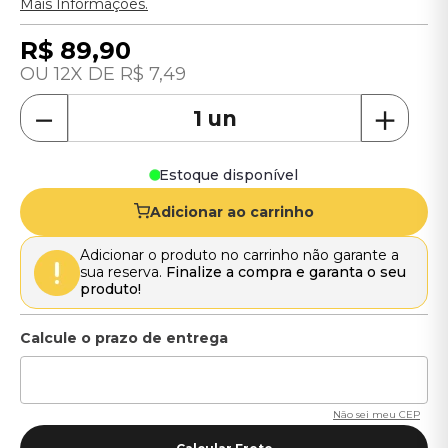
Mais Informações.
R$
89
,
90
12
R$
7
,
49
－
＋
Estoque disponível
Adicionar ao carrinho
Adicionar o produto no carrinho não garante a
sua reserva.
Finalize a compra e garanta o seu
produto!
Não sei meu CEP