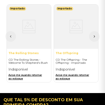
Importado
Importado
Y
C
(
H
I
A
a
The Rolling Stones
The Offspring
CD The Rolling Stones -
CD The Offspring - The
Welcome To Shepherd's Bush
Offspring - Importado
(2CD) - Importado
Indisponível
Indisponível
Avise-me quando retornar
Avise-me quando retornar
ao estoque
ao estoque
QUE TAL 5% DE DESCONTO EM SUA