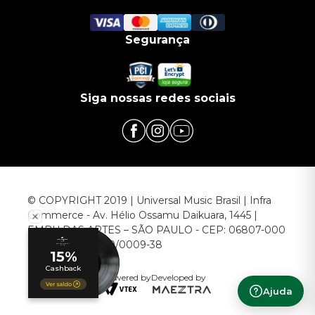
Segurança
Siga nossas redes sociais
© COPYRIGHT 2019 | Universal Music Brasil | Infra
Commerce - Av. Hélio Ossamu Daikuara, 1445 |
EMBU DAS ARTES – SÃO PAULO - CEP: 06807-000
CNPJ: 00.952.789/0009-38
Powered by
Developed by
Ajuda