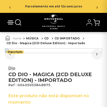
Parcelamento em até 12x sem juros
MÚSICA
CD
CD IMPORTADO
CD Dio - Magica (2CD Deluxe Edition) - Importado
Importado
Dio
CD DIO - MAGICA (2CD DELUXE
EDITION) - IMPORTADO
:
00405053848875
Este produto não está disponível no
momento