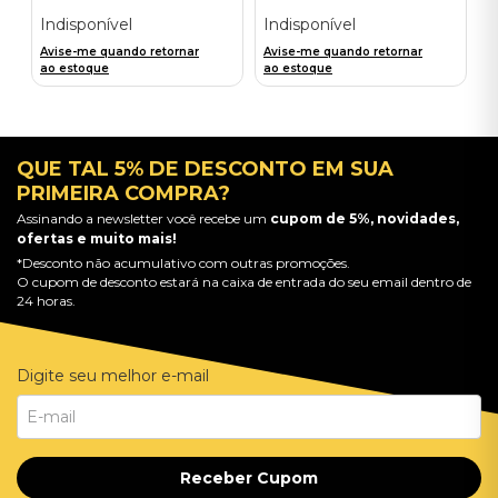
Importado
Anniversary Edition (2CD) -
Importado
Indisponível
Indisponível
Avise-me quando retornar
Avise-me quando retornar
ao estoque
ao estoque
QUE TAL 5% DE DESCONTO EM SUA
PRIMEIRA COMPRA?
Assinando a newsletter você recebe um
cupom de 5%, novidades,
ofertas e muito mais!
*Desconto não acumulativo com outras promoções.
O cupom de desconto estará na caixa de entrada do seu email dentro de
24 horas.
Digite seu melhor e-mail
Receber Cupom