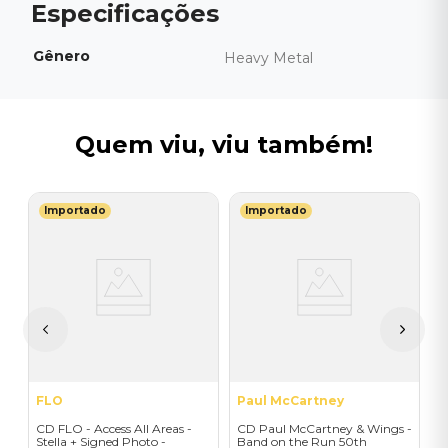
Gênero
Heavy Metal
Quem viu, viu também!
Importado
Importado
I
C
(
I
A
a
FLO
Paul McCartney
CD FLO - Access All Areas -
CD Paul McCartney & Wings -
Stella + Signed Photo -
Band on the Run 50th