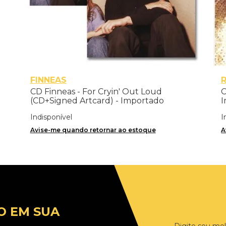
FINNEAS
CD Finneas - For Cryin' Out Loud
C
(CD+Signed Artcard) - Importado
I
Indisponível
I
Avise-me quando retornar ao estoque
A
O EM SUA
Digite seu mel