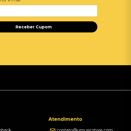
Receber Cupom
Atendimento
hback
contato@umusicstore.com