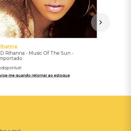
Rihanna
D Rihanna - Music Of The Sun -
mportado
ndisponível
vise-me quando retornar ao estoque
hor e-mail