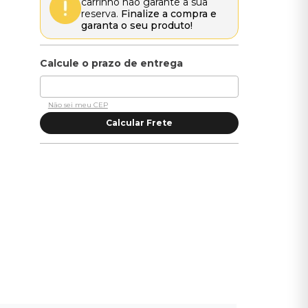
carrinho não garante a sua
reserva.
Finalize a compra e
garanta o seu produto!
Não sei meu CEP