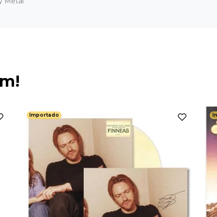
y Metal
ém!
Importado
I