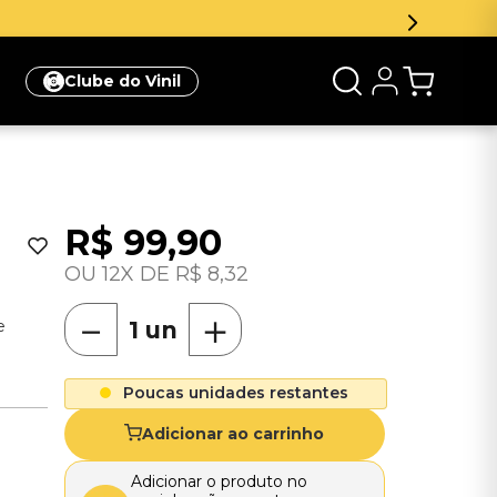
Clube do Vinil
R$
99
,
90
12
R$
8
,
32
－
＋
e
Poucas unidades restantes
Adicionar ao carrinho
Adicionar o produto no