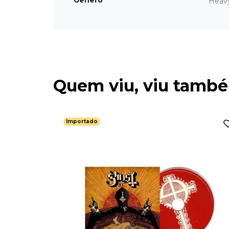
Gênero
Heav
Quem viu, viu tamb
Importado
mportado