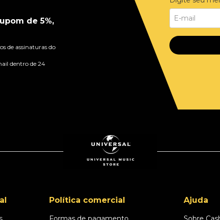
upom de 5%,
s de assinaturas do
ail dentro de 24
al
Política comercial
Ajuda
s
Formas de pagamento
Sobre Cas