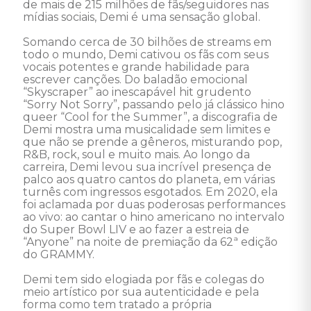
de mais de 215 milhões de fãs/seguidores nas 
mídias sociais, Demi é uma sensação global.

Somando cerca de 30 bilhões de streams em 
todo o mundo, Demi cativou os fãs com seus 
vocais potentes e grande habilidade para 
escrever canções. Do baladão emocional 
“Skyscraper” ao inescapável hit grudento 
“Sorry Not Sorry”, passando pelo já clássico hino 
queer “Cool for the Summer”, a discografia de 
Demi mostra uma musicalidade sem limites e 
que não se prende a gêneros, misturando pop, 
R&B, rock, soul e muito mais. Ao longo da 
carreira, Demi levou sua incrível presença de 
palco aos quatro cantos do planeta, em várias 
turnês com ingressos esgotados. Em 2020, ela 
foi aclamada por duas poderosas performances 
ao vivo: ao cantar o hino americano no intervalo 
do Super Bowl LIV e ao fazer a estreia de 
“Anyone” na noite de premiação da 62ª edição 
do GRAMMY.

Demi tem sido elogiada por fãs e colegas do 
meio artístico por sua autenticidade e pela 
forma como tem tratado a própria 