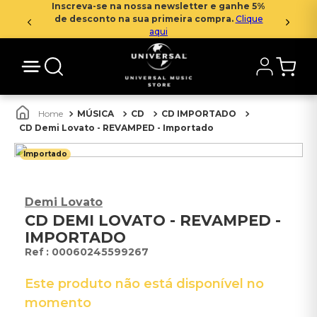
Inscreva-se na nossa newsletter e ganhe 5%
de desconto na sua primeira compra.
Clique
aqui
MÚSICA
CD
CD IMPORTADO
CD Demi Lovato - REVAMPED - Importado
Importado
Demi Lovato
CD DEMI LOVATO - REVAMPED -
IMPORTADO
:
00060245599267
Este produto não está disponível no
momento