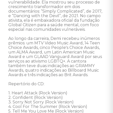
vulnerabilidade. Ela mostrou seu processo de 
crescimento transformador em dois 
documentários: “Simply Complicated”, de 2017, 
e “Dancing with the Devil”, de 2021. No campo 
ativista, ela é embaixadora oficial da fundação 
Global Citizen para a saúde mental, com foco 
especial nas comunidades vulneráveis.

Ao longo da carreira, Demi recebeu inúmeros 
prêmios: um MTV Video Music Award, 14 Teen 
Choice Awards, cinco People's Choice Awards, 
um ALMA Award, um Latin American Music 
Award e um GLAAD Vanguard Award por seus 
serviços ao ativismo LGBTQ+. A cantora 
também teve duas indicações ao GRAMMY 
Awards, quatro indicações ao Billboard Music 
Awards e três indicações ao Brit Awards. 

Repertório do CD: 

1. Heart Attack (Rock Version) 

2. Confident (Rock Version) 

3. Sorry Not Sorry (Rock Version) 

4. Cool For The Summer (Rock Version) 

5. Tell Me You Love Me (Rock Version) 
