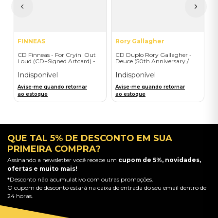
A
a
FINNEAS
Rory Gallagher
CD Finneas - For Cryin' Out
CD Duplo Rory Gallagher -
Loud (CD+Signed Artcard) -
Deuce (50th Anniversary /
Importado
2CD) - Importado
Indisponível
Indisponível
Avise-me quando retornar
Avise-me quando retornar
ao estoque
ao estoque
QUE TAL 5% DE DESCONTO EM SUA
PRIMEIRA COMPRA?
Assinando a newsletter você recebe um
cupom de 5%, novidades,
ofertas e muito mais!
*Desconto não acumulativo com outras promoções.
O cupom de desconto estará na caixa de entrada do seu email dentro de
24 horas.