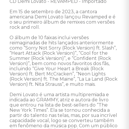
CD Demi Lovato - REVAMPED - Importado

Em 15 de setembro de 2023, a cantora 
americana Demi Lovato lançou Revamped e é 
o seu primeiro álbum de remixes com versões 
rock and roll. 

O álbum de 10 faixas inclui versões 
reimaginadas de hits lançados anteriormente 
como “Sorry Not Sorry (Rock Version) ft. Slash”, 
“Heart Attack (Rock Version)”, “Cool for the 
Summer (Rock Version)”, e “Confident (Rock 
Version)”, bem como novos favoritos dos fãs, 
incluindo “Give Your Heart a Break (Rock 
Version) ft. Bert McCracken”, “Neon Lights 
(Rock Version) ft. The Maine”, “La La Land (Rock 
Version) ft. Nita Strauss”, e muito mais.  

Demi Lovato é uma artista multipremiada e 
indicada ao GRAMMY, atriz e autora de livro 
que entrou na lista de best-sellers do “The 
New York Times”. Ela se tornou conhecida a 
partir do talento nas telas, mas, por sua incrível 
capacidade vocal, logo se converteu também 
em fenômeno da música pop. Com um público 