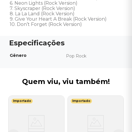
6. Neon Lights (Rock Version) 

7. Skyscraper (Rock Version) 

8. La La Land (Rock Version) 

9. Give Your Heart A Break (Rock Version) 

10. Don’t Forget (Rock Version)
Gênero
Pop Rock
Quem viu, viu também!
Importado
Importado
A
C
I
I