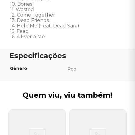
10. Bones 

11. Wasted 

12. Come Together 

13. Dead Friends 

14. Help Me (Feat. Dead Sara) 

15. Feed 

16. 4 Ever 4 Me
Gênero
Pop
Quem viu, viu também!
A
he
C
s