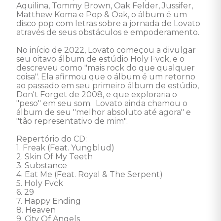
Aquilina, Tommy Brown, Oak Felder, Jussifer, 
Matthew Koma e Pop & Oak, o álbum é um 
disco pop com letras sobre a jornada de Lovato 
através de seus obstáculos e empoderamento.

No início de 2022, Lovato começou a divulgar 
seu oitavo álbum de estúdio Holy Fvck, e o 
descreveu como "mais rock do que qualquer 
coisa". Ela afirmou que o álbum é um retorno 
ao passado em seu primeiro álbum de estúdio, 
Don't Forget de 2008, e que exploraria o 
"peso" em seu som.  Lovato ainda chamou o 
álbum de seu "melhor absoluto até agora" e 
"tão representativo de mim". 

Repertório do CD: 

1. Freak (Feat. Yungblud) 

2. Skin Of My Teeth 

3. Substance 

4. Eat Me (Feat. Royal & The Serpent) 

5. Holy Fvck 

6. 29 

7. Happy Ending 

8. Heaven 

9. City Of Angels 
