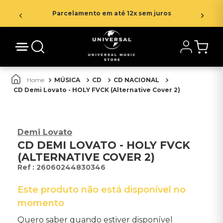
Parcelamento em até 12x sem juros
MÚSICA
CD
CD NACIONAL
CD Demi Lovato - HOLY FVCK (Alternative Cover 2)
Demi Lovato
CD DEMI LOVATO - HOLY FVCK
(ALTERNATIVE COVER 2)
:
26060244830346
Este produto não está disponível no
momento
Quero saber quando estiver disponível