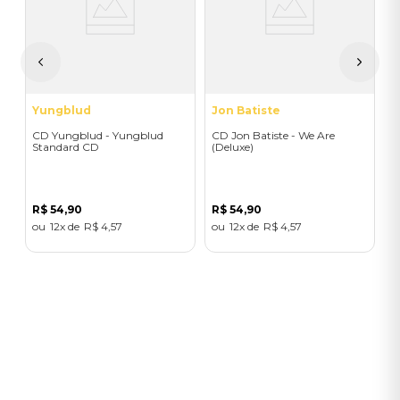
3
I
A
a
Yungblud
Jon Batiste
CD Yungblud - Yungblud
CD Jon Batiste - We Are
Standard CD
(Deluxe)
R$
54
,
90
R$
54
,
90
12
R$
4
,
57
12
R$
4
,
57