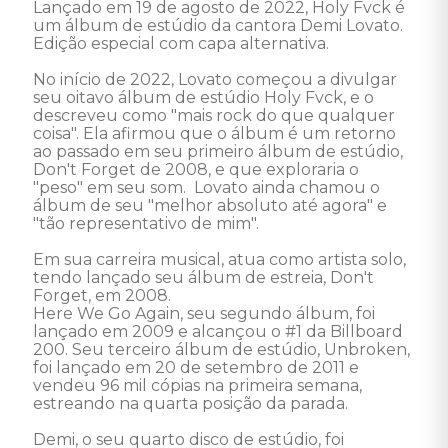
Lançado em 19 de agosto de 2022, Holy Fvck é 
um álbum de estúdio da cantora Demi Lovato. 
Edição especial com capa alternativa. 

No início de 2022, Lovato começou a divulgar 
seu oitavo álbum de estúdio Holy Fvck, e o 
descreveu como "mais rock do que qualquer 
coisa". Ela afirmou que o álbum é um retorno 
ao passado em seu primeiro álbum de estúdio, 
Don't Forget de 2008, e que exploraria o 
"peso" em seu som.  Lovato ainda chamou o 
álbum de seu "melhor absoluto até agora" e 
"tão representativo de mim". 

Em sua carreira musical, atua como artista solo, 
tendo lançado seu álbum de estreia, Don't 
Forget, em 2008. 

Here We Go Again, seu segundo álbum, foi 
lançado em 2009 e alcançou o #1 da Billboard 
200. Seu terceiro álbum de estúdio, Unbroken, 
foi lançado em 20 de setembro de 2011 e 
vendeu 96 mil cópias na primeira semana, 
estreando na quarta posição da parada.

Demi, o seu quarto disco de estúdio, foi 