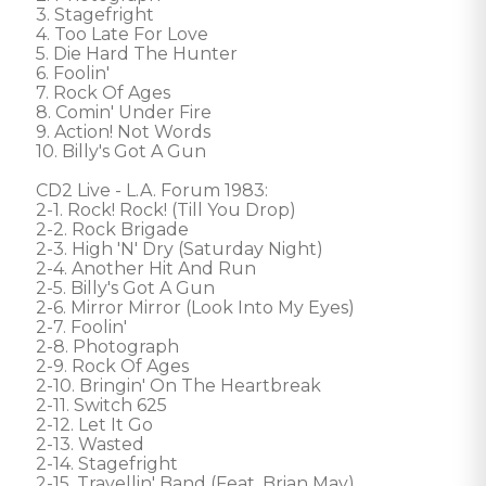
3. Stagefright 

4. Too Late For Love 

5. Die Hard The Hunter 

6. Foolin' 

7. Rock Of Ages 

8. Comin' Under Fire 

9. Action! Not Words 

10. Billy's Got A Gun 

CD2 Live - L.A. Forum 1983: 

2-1. Rock! Rock! (Till You Drop) 

2-2. Rock Brigade 

2-3. High 'N' Dry (Saturday Night) 

2-4. Another Hit And Run 

2-5. Billy's Got A Gun 

2-6. Mirror Mirror (Look Into My Eyes) 

2-7. Foolin' 

2-8. Photograph 

2-9. Rock Of Ages 

2-10. Bringin' On The Heartbreak 

2-11. Switch 625 

2-12. Let It Go 

2-13. Wasted 

2-14. Stagefright 

2-15. Travellin' Band (Feat. Brian May)