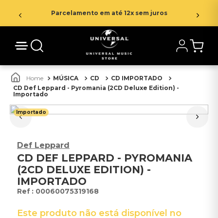
Parcelamento em até 12x sem juros
MÚSICA
CD
CD IMPORTADO
CD Def Leppard - Pyromania (2CD Deluxe Edition) -
Importado
Importado
Def Leppard
CD DEF LEPPARD - PYROMANIA
(2CD DELUXE EDITION) -
IMPORTADO
:
00060075319168
Este produto não está disponível no