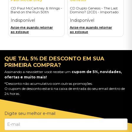
CD Paul McCartney & Wings -
CD Duplo Genesis - The Last
Band on the Run 50th
Domino? (2CD) - Importado
Anniversary Edition (2CD) -
Importado
Indisponível
Indisponível
Avise-me quando retornar
Avise-me quando retornar
ao estoque
ao estoque
QUE TAL 5% DE DESCONTO EM SUA
PRIMEIRA COMPRA?
Assinando a newsletter você recebe um
cupom de 5%, novidades,
ofertas e muito mais!
*Desconto não acumulativo com outras promoções.
O cupom de desconto estará na caixa de entrada do seu email dentro de
24 horas.
Digite seu melhor e-mail