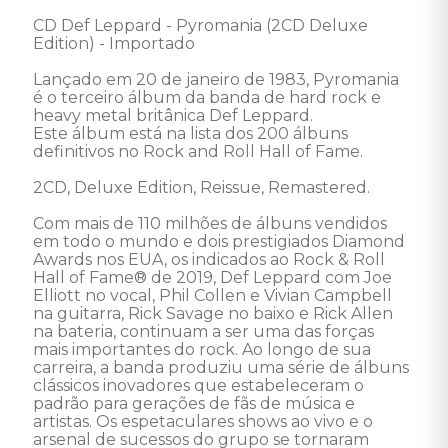
CD Def Leppard - Pyromania (2CD Deluxe 
Edition) - Importado

Lançado em 20 de janeiro de 1983, Pyromania 
é o terceiro álbum da banda de hard rock e 
heavy metal britânica Def Leppard. 

Este álbum está na lista dos 200 álbuns 
definitivos no Rock and Roll Hall of Fame. 

2CD, Deluxe Edition, Reissue, Remastered. 

Com mais de 110 milhões de álbuns vendidos 
em todo o mundo e dois prestigiados Diamond 
Awards nos EUA, os indicados ao Rock & Roll 
Hall of Fame® de 2019, Def Leppard com Joe 
Elliott no vocal, Phil Collen e Vivian Campbell 
na guitarra, Rick Savage no baixo e Rick Allen 
na bateria, continuam a ser uma das forças 
mais importantes do rock. Ao longo de sua 
carreira, a banda produziu uma série de álbuns 
clássicos inovadores que estabeleceram o 
padrão para gerações de fãs de música e 
artistas. Os espetaculares shows ao vivo e o 
arsenal de sucessos do grupo se tornaram 