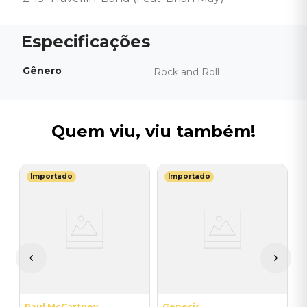
Gênero
Rock and Roll
Quem viu, viu também!
Importado
Importado
P
C
O
I
A
a
Paul McCartney
Genesis