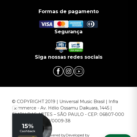
Formas de pagamento
Segurança
Siga nossas redes sociais
© COPYRIGHT 2019 | Universal Music Brasil | Infra
Commerce - Av. Hélio Ossamu Daikuara, 1445 |
EMBU DAS ARTES – SÃO PAULO - CEP: 06807-000
CNPJ: 00.952.789/0009-38
Powered by
Developed by