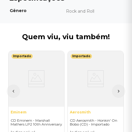
Gênero
Rock and Roll
Quem viu, viu também!
Importado
Importado
B
C
F
I
A
a
Eminem
Aerosmith
CD Eminem - Marshall
CD Aerosmith - Honkin' On
Mathers LP2 10th Anniversary
Bobo (CD) - Importado
(2CD) - Importado