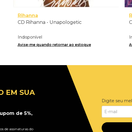
Rihanna
CD Rihanna - Unapologetic
C
Indisponível
I
Avise-me quando retornar ao estoque
A
O EM SUA
Digite seu mel
upom de 5%,
s de assinaturas do