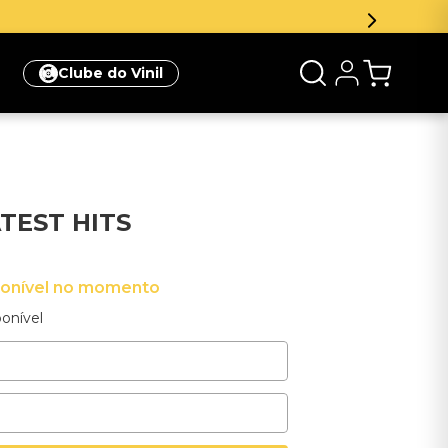
Clube do Vinil
TEST HITS
ponível no momento
onível