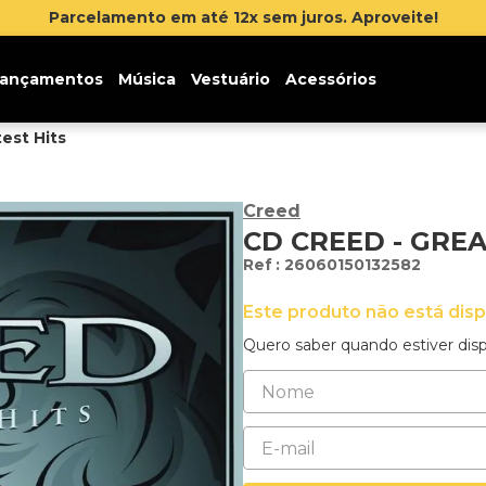
Parcelamento em até 12x sem juros. Aproveite!
ançamentos
Música
Vestuário
Acessórios
est Hits
Creed
CD CREED - GREA
:
26060150132582
Este produto não está dis
Quero saber quando estiver disp