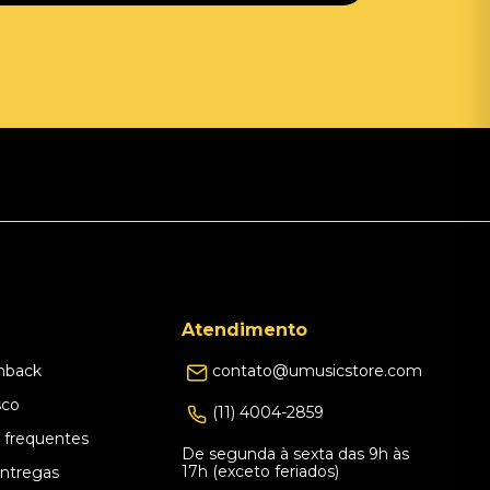
Atendimento
hback
contato@umusicstore.com
sco
(11) 4004-2859
 frequentes
De segunda à sexta das 9h às
17h (exceto feriados)
Entregas