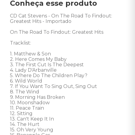
Conheça esse produto
CD Cat Stevens - On The Road To Findout: 
Greatest Hits - Importado 

On The Road To Findout: Greatest Hits 

Tracklist:

1. Matthew & Son 

2. Here Comes My Baby 

3. The First Cut Is The Deepest 

4. Lady D'Arbanville 

5. Where Do The Children Play? 

6. Wild World 

7. If You Want To Sing Out, Sing Out 

8. The Wind 

9. Morning Has Broken 

10. Moonshadow 

11. Peace Train 

12. Sitting 

13. Can't Keep It In 

14. The Hurt 

15. Oh Very Young 
