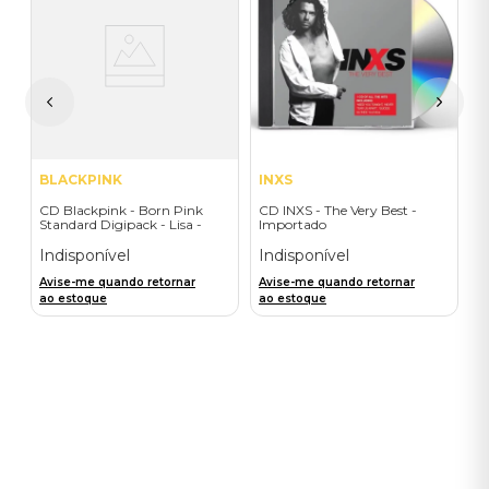
C
B
D
I
I
A
a
BLACKPINK
INXS
CD Blackpink - Born Pink
CD INXS - The Very Best -
Standard Digipack - Lisa -
Importado
Importado
Indisponível
Indisponível
Avise-me quando retornar
Avise-me quando retornar
ao estoque
ao estoque