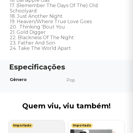
16. Banapple Gas 

17. (Remember The Days Of The) Old 
Schoolyard 

18. Just Another Night 

19. Heaven/Where True Love Goes 

20.  Thinking 'Bout You 

21. Gold Digger 

22. Blackness Of The Night 

23. Father And Son 

24. Take The World Apart
Gênero
Pop
Quem viu, viu também!
Importado
Importado
T