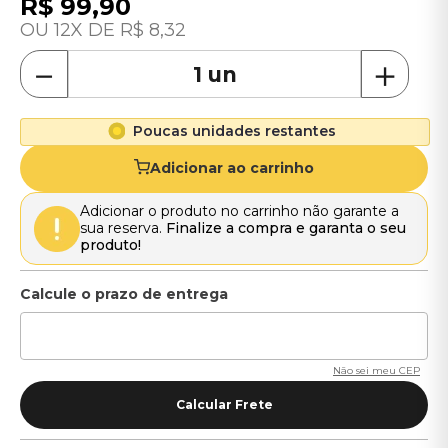
R$
99
,
90
12
R$
8
,
32
－
＋
Poucas unidades restantes
Adicionar ao carrinho
Adicionar o produto no carrinho não garante a
sua reserva.
Finalize a compra e garanta o seu
produto!
Não sei meu CEP