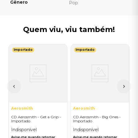
Gênero
Pop
Quem viu, viu também!
Importado
Importado
E
C
-
I
A
a
Aerosmith
Aerosmith
CD Aerosmith - Get a Grip -
CD Aerosmith - Big Ones -
Importado
Importado
Indisponível
Indisponível
Avise-me quando retornar
Avise-me quando retornar