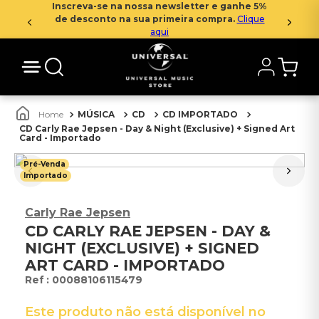
Inscreva-se na nossa newsletter e ganhe 5%
de desconto na sua primeira compra.
Clique
aqui
MÚSICA
CD
CD IMPORTADO
CD Carly Rae Jepsen - Day & Night (Exclusive) + Signed Art
Card - Importado
Pré-Venda
Importado
Carly Rae Jepsen
CD CARLY RAE JEPSEN - DAY &
NIGHT (EXCLUSIVE) + SIGNED
ART CARD - IMPORTADO
:
00088106115479
Este produto não está disponível no