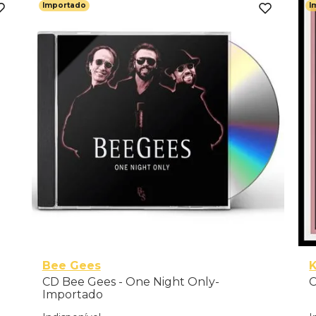
Importado
I
Bee Gees
K
CD Bee Gees - One Night Only-
C
Importado