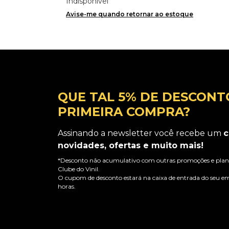
Indisponível
Avise-me quando retornar ao estoque
QUE TAL 5% DE DESCONT
PRIMEIRA COMPRA?
Assinando a newsletter você recebe um
c
novidades, ofertas e muito mais!
*Desconto não acumulativo com outras promoções e plano
Clube do Vinil.
O cupom de desconto estará na caixa de entrada do seu em
horas.