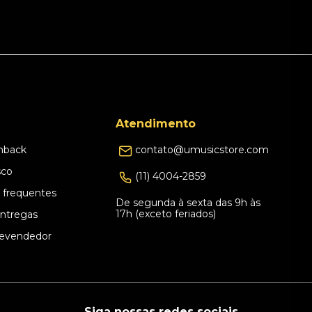
Atendimento
hback
contato@umusicstore.com
sco
(11) 4004-2859
 frequentes
De segunda à sexta das 9h às
17h (exceto feriados)
Entregas
evendedor
Siga nossas redes sociais