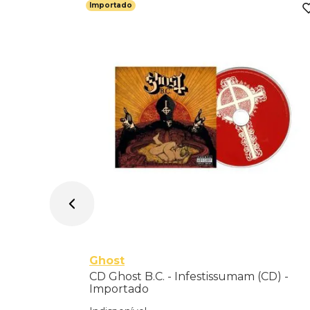
Importado
mportado
Ghost
CD Ghost B.C. - Infestissumam (CD) -
Importado