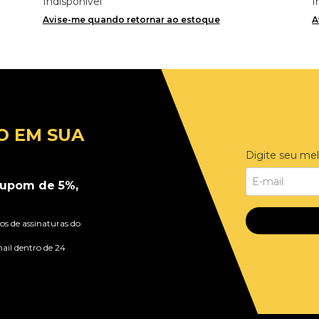
Indisponível
I
Avise-me quando retornar ao estoque
A
O EM SUA
Digite seu mel
upom de 5%,
s de assinaturas do
ail dentro de 24