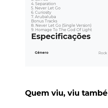
4. Separation 

5. Never Let Go 

6. Curiosity 

7. Arubaluba 

Bonus Tracks

8. Never Let Go (Single Version) 

9. Homage To The God Of Light
Gênero
Rock 
Quem viu, viu tamb