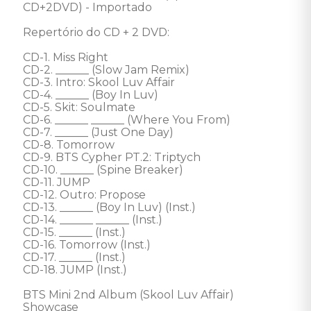
CD+2DVD) - Importado 

Repertório do CD + 2 DVD: 

CD-1. Miss Right 

CD-2. ______ (Slow Jam Remix) 

CD-3. Intro: Skool Luv Affair 

CD-4. ______ (Boy In Luv) 

CD-5. Skit: Soulmate 

CD-6. ______ ______ (Where You From) 

CD-7. ______ (Just One Day) 

CD-8. Tomorrow 

CD-9. BTS Cypher PT.2: Triptych 

CD-10. ______ (Spine Breaker) 

CD-11. JUMP 

CD-12. Outro: Propose 

CD-13. ______ (Boy In Luv) (Inst.) 

CD-14. ______ ______ (Inst.) 

CD-15. ______ (Inst.) 

CD-16. Tomorrow (Inst.) 

CD-17. ______ (Inst.) 

CD-18. JUMP (Inst.) 

BTS Mini 2nd Album (Skool Luv Affair) 
Showcase
