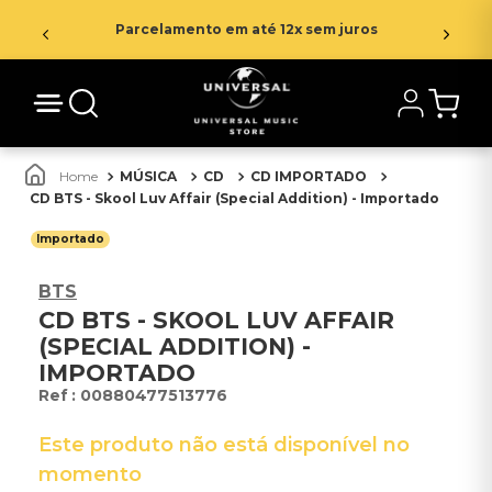
Parcelamento em até 12x sem juros
MÚSICA
CD
CD IMPORTADO
CD BTS - Skool Luv Affair (Special Addition) - Importado
Importado
BTS
CD BTS - SKOOL LUV AFFAIR
(SPECIAL ADDITION) -
IMPORTADO
:
00880477513776
Este produto não está disponível no
momento