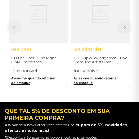
C
N
I
A
a
Bee Gees
Soundgarden
CD Bee Gees - One Night
CD Duplo Soundgarden - Live
Only- Importado
From The Artists Den -
Importado
Indisponível
Indisponível
Avise-me quando retornar
Avise-me quando retornar
ao estoque
ao estoque
QUE TAL 5% DE DESCONTO EM SUA
PRIMEIRA COMPRA?
Assinando a newsletter você recebe um
cupom de 5%, novidades,
ofertas e muito mais!
*Desconto não acumulativo com outras promoções.