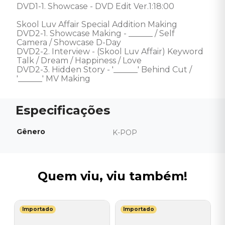
DVD1-1. Showcase - DVD Edit Ver.1:18:00

Skool Luv Affair Special Addition Making

DVD2-1. Showcase Making - ______ / Self 
Camera / Showcase D-Day

DVD2-2. Interview - (Skool Luv Affair) Keyword 
Talk / Dream / Happiness / Love

DVD2-3. Hidden Story - '______' Behind Cut / 
'______' MV Making
Gênero
K-POP
Quem viu, viu também!
Importado
Importado
R