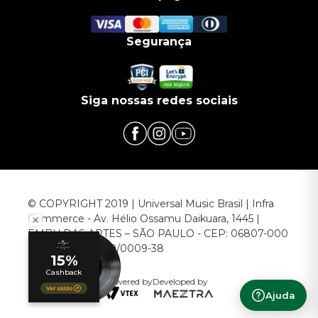
Segurança
Siga nossas redes sociais
© COPYRIGHT 2019 | Universal Music Brasil | Infra
Commerce - Av. Hélio Ossamu Daikuara, 1445 |
EMBU DAS ARTES – SÃO PAULO - CEP: 06807-000
CNPJ: 00.952.789/0009-38
Powered by
Developed by
Ajuda