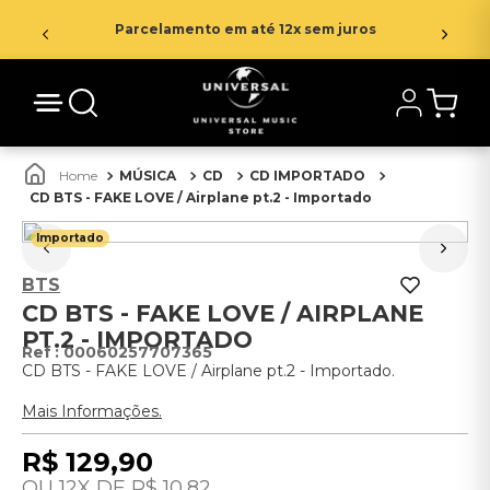
Parcelamento em até 12x sem juros
MÚSICA
CD
CD IMPORTADO
CD BTS - FAKE LOVE / Airplane pt.2 - Importado
Importado
BTS
CD BTS - FAKE LOVE / AIRPLANE
PT.2 - IMPORTADO
:
00060257707365
CD BTS - FAKE LOVE / Airplane pt.2 - Importado.
Mais Informações.
R$
129
,
90
12
R$
10
,
82