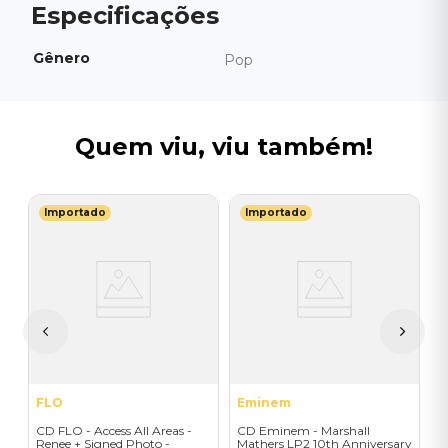
Gênero
Pop
Quem viu, viu também!
Importado
Importado
Y
C
(
I
I
A
a
FLO
Eminem
CD FLO - Access All Areas -
CD Eminem - Marshall
Renee + Signed Photo -
Mathers LP2 10th Anniversary