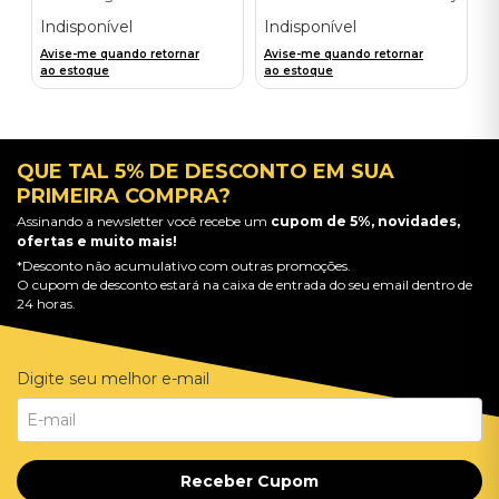
Importado
(2CD) - Importado
Indisponível
Indisponível
Avise-me quando retornar
Avise-me quando retornar
ao estoque
ao estoque
QUE TAL 5% DE DESCONTO EM SUA
PRIMEIRA COMPRA?
Assinando a newsletter você recebe um
cupom de 5%, novidades,
ofertas e muito mais!
*Desconto não acumulativo com outras promoções.
O cupom de desconto estará na caixa de entrada do seu email dentro de
24 horas.
Digite seu melhor e-mail
Receber Cupom