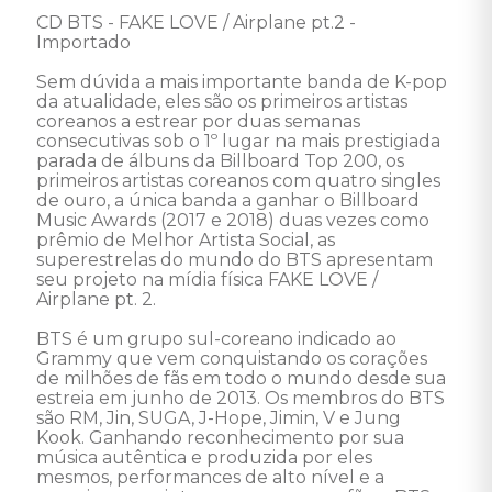
CD BTS - FAKE LOVE / Airplane pt.2 - 
Importado 

Sem dúvida a mais importante banda de K-pop 
da atualidade, eles são os primeiros artistas 
coreanos a estrear por duas semanas 
consecutivas sob o 1º lugar na mais prestigiada 
parada de álbuns da Billboard Top 200, os 
primeiros artistas coreanos com quatro singles 
de ouro, a única banda a ganhar o Billboard 
Music Awards (2017 e 2018) duas vezes como 
prêmio de Melhor Artista Social, as 
superestrelas do mundo do BTS apresentam 
seu projeto na mídia física FAKE LOVE / 
Airplane pt. 2. 

BTS é um grupo sul-coreano indicado ao 
Grammy que vem conquistando os corações 
de milhões de fãs em todo o mundo desde sua 
estreia em junho de 2013. Os membros do BTS 
são RM, Jin, SUGA, J-Hope, Jimin, V e Jung 
Kook. Ganhando reconhecimento por sua 
música autêntica e produzida por eles 
mesmos, performances de alto nível e a 