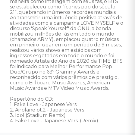
maneira como interagem com seus fãs, o BTS 
se estabeleceu como “ícones pop do século 
21”, quebrando inúmeros recordes mundiais. 
Ao transmitir uma influência positiva através de 
atividades como a campanha LOVE MYSELF e o 
discurso 'Speak Yourself' da ONU, a banda 
mobilizou milhões de fãs em todo o mundo 
(chamados ARMY), emplacou quatro músicas 
em primeiro lugar em um período de 9 meses, 
realizou vários shows em estádios com 
ingressos esgotados em todo o mundo e foi 
nomeado Artista do Ano de 2020 da TIME. BTS 
foi indicado para Melhor Performance Pop 
Duo/Grupo no 63º Grammy Awards e 
reconhecido com vários prêmios de prestígio, 
como o Billboard Music Awards, American 
Music Awards e MTV Video Music Awards. 

Repertório do CD: 

1. Fake Love - Japanese Vers 

2. Airplane pt.2 - Japanese Vers 

3. Idol (Stadium Remix) 

4. Fake Love - Japanese Vers. (Remix)