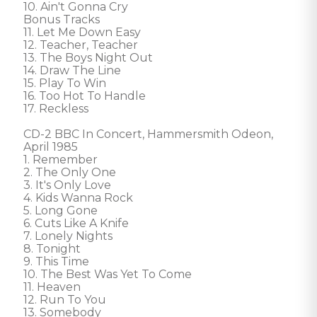
10. Ain't Gonna Cry 

Bonus Tracks

11. Let Me Down Easy

12. Teacher, Teacher

13. The Boys Night Out

14. Draw The Line

15. Play To Win

16. Too Hot To Handle

17. Reckless

CD-2 BBC In Concert, Hammersmith Odeon, 
April 1985

1. Remember

2. The Only One

3. It's Only Love

4. Kids Wanna Rock

5. Long Gone

6. Cuts Like A Knife

7. Lonely Nights

8. Tonight

9. This Time

10. The Best Was Yet To Come

11. Heaven

12. Run To You

13. Somebody
