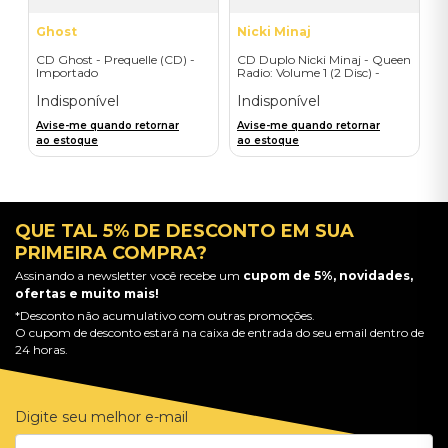
Ghost
Nicki Minaj
CD Ghost - Prequelle (CD) -
CD Duplo Nicki Minaj - Queen
Importado
Radio: Volume 1 (2 Disc) -
Importado
Indisponível
Indisponível
Avise-me quando retornar
Avise-me quando retornar
ao estoque
ao estoque
QUE TAL 5% DE DESCONTO EM SUA
PRIMEIRA COMPRA?
Assinando a newsletter você recebe um
cupom de 5%, novidades,
ofertas e muito mais!
*Desconto não acumulativo com outras promoções.
O cupom de desconto estará na caixa de entrada do seu email dentro de
24 horas.
Digite seu melhor e-mail