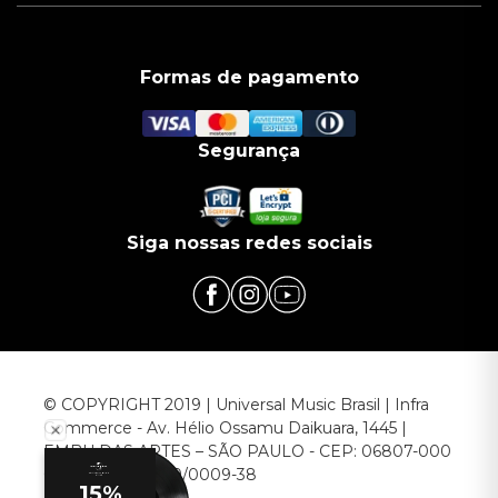
Formas de pagamento
Segurança
Siga nossas redes sociais
© COPYRIGHT 2019 | Universal Music Brasil | Infra
Commerce - Av. Hélio Ossamu Daikuara, 1445 |
EMBU DAS ARTES – SÃO PAULO - CEP: 06807-000
CNPJ: 00.952.789/0009-38