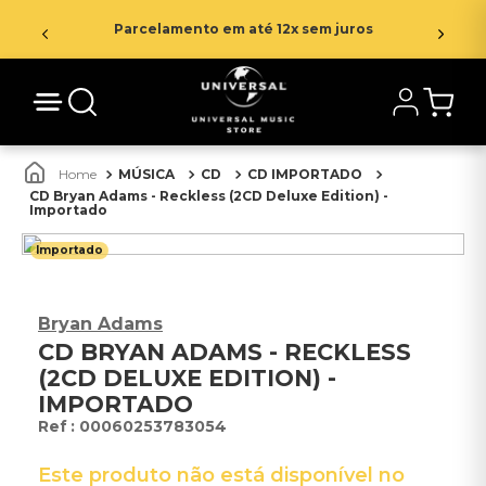
Parcelamento em até 12x sem juros
MÚSICA
CD
CD IMPORTADO
CD Bryan Adams - Reckless (2CD Deluxe Edition) -
Importado
Importado
Bryan Adams
CD BRYAN ADAMS - RECKLESS
(2CD DELUXE EDITION) -
IMPORTADO
:
00060253783054
Este produto não está disponível no