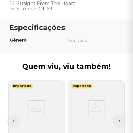
14. Straight From The Heart

15. Summer Of '69
Gênero
Pop Rock
Quem viu, viu também!
Importado
Importado
H
C
L
C
F
I
I
A
a