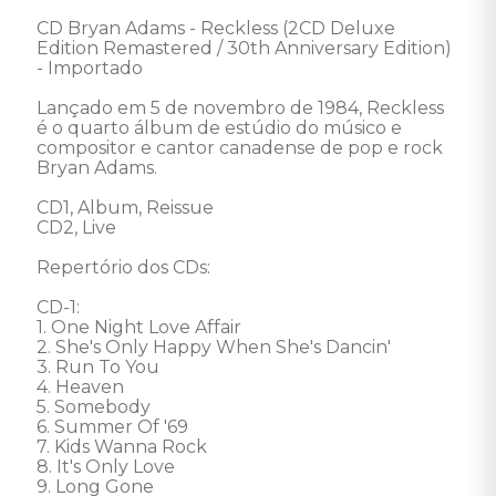
CD Bryan Adams - Reckless (2CD Deluxe 
Edition Remastered / 30th Anniversary Edition) 
- Importado

Lançado em 5 de novembro de 1984, Reckless 
é o quarto álbum de estúdio do músico e 
compositor e cantor canadense de pop e rock 
Bryan Adams.

CD1, Album, Reissue

CD2, Live

Repertório dos CDs: 

CD-1: 

1. One Night Love Affair

2. She's Only Happy When She's Dancin' 

3. Run To You 

4. Heaven 

5. Somebody 

6. Summer Of '69 

7. Kids Wanna Rock 

8. It's Only Love 

9. Long Gone 
