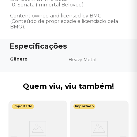
10. Sonata (Immortal Beloved) 

Content owned and licensed by BMG 
(Conteúdo de propriedade e licenciado pela 
BMG).
Gênero
Heavy Metal
Quem viu, viu também!
Importado
Importado
V
C
M
B
I
I