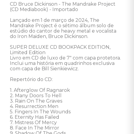
CD Bruce Dickinson - The Mandrake Project 
(CD Mediabook) - Importado 

Lançado em 1 de março de 2024, The 
Mandrake Project é o sétimo álbum solo de 
estúdio do cantor de heavy metal e vocalista 
do Iron Maiden, Bruce Dickinson.

SUPER DELUXE CD BOOKPACK EDITION, 
Limited Edition

Livro em CD de luxo de 7" com capa protetora. 

Inclui uma história em quadrinhos exclusiva 
com capa de Bill Sienkiewicz. 

Repertório do CD: 

1. Afterglow Of Ragnarok 

2. Many Doors To Hell 

3. Rain On The Graves 

4. Resurrection Men 

5. Fingers In The Wounds 

6. Eternity Has Failed 

7. Mistress Of Mercy 

8. Face In The Mirror 

9. Shadow Of The Gods 
