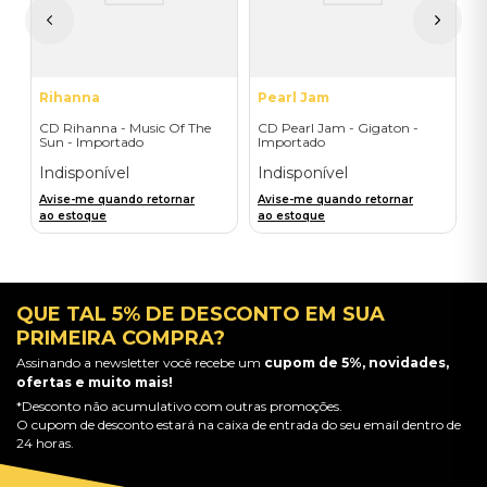
A
a
Rihanna
Pearl Jam
CD Rihanna - Music Of The
CD Pearl Jam - Gigaton -
Sun - Importado
Importado
Indisponível
Indisponível
Avise-me quando retornar
Avise-me quando retornar
ao estoque
ao estoque
QUE TAL 5% DE DESCONTO EM SUA
PRIMEIRA COMPRA?
Assinando a newsletter você recebe um
cupom de 5%, novidades,
ofertas e muito mais!
*Desconto não acumulativo com outras promoções.
O cupom de desconto estará na caixa de entrada do seu email dentro de
24 horas.