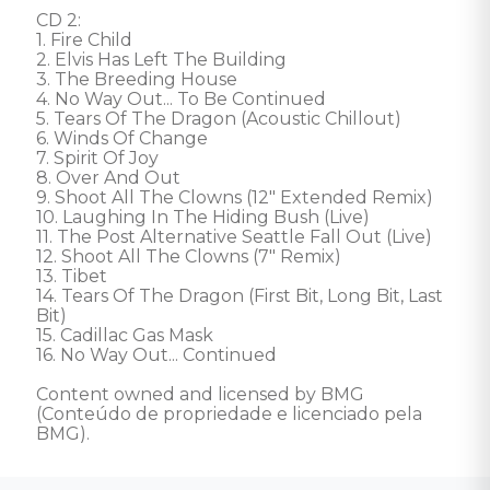
CD 2: 

1. Fire Child 

2. Elvis Has Left The Building 

3. The Breeding House 

4. No Way Out... To Be Continued 

5. Tears Of The Dragon (Acoustic Chillout) 

6. Winds Of Change 

7. Spirit Of Joy 

8. Over And Out 

9. Shoot All The Clowns (12" Extended Remix) 

10. Laughing In The Hiding Bush (Live) 

11. The Post Alternative Seattle Fall Out (Live) 

12. Shoot All The Clowns (7" Remix) 

13. Tibet 

14. Tears Of The Dragon (First Bit, Long Bit, Last 
Bit)

15. Cadillac Gas Mask 

16. No Way Out... Continued 

Content owned and licensed by BMG 
(Conteúdo de propriedade e licenciado pela 
BMG).