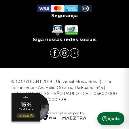
Segurança
Siga nossas redes sociais
© COPYRIGHT 2019 | Universal Music Brasil | Infra
Commerce - Av. Hélio Ossamu Daikuara, 1445 |
EMBU DAS ARTES – SÃO PAULO - CEP: 06807-000
CNPJ: 00.952.789/0009-38
Powered by
Developed by
Ajuda