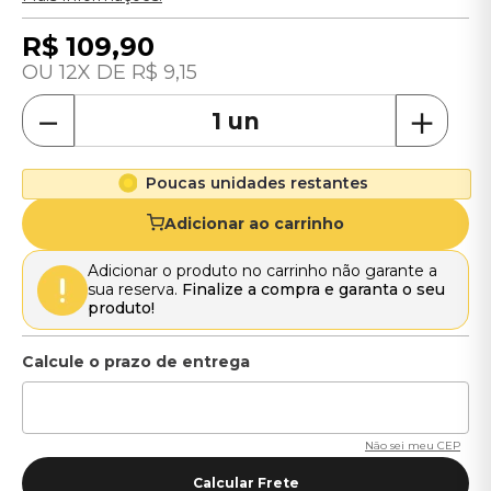
R$
109
,
90
12
R$
9
,
15
－
＋
Poucas unidades restantes
Adicionar ao carrinho
Adicionar o produto no carrinho não garante a
sua reserva.
Finalize a compra e garanta o seu
produto!
Não sei meu CEP