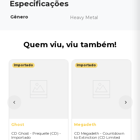
Gênero
Heavy Metal
Quem viu, viu também!
Importado
Importado
B
-
C
F
I
A
a
Ghost
Megadeth
CD Ghost - Prequelle (CD) -
CD Megadeth - Countdown
Importado
to Extinction (CD Limited