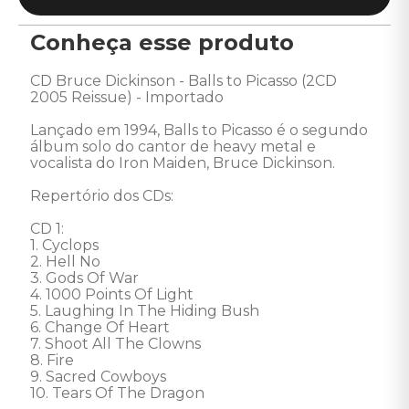
Conheça esse produto
CD Bruce Dickinson - Balls to Picasso (2CD 
2005 Reissue) - Importado 

Lançado em 1994, Balls to Picasso é o segundo 
álbum solo do cantor de heavy metal e 
vocalista do Iron Maiden, Bruce Dickinson. 

Repertório dos CDs: 

CD 1: 

1. Cyclops 

2. Hell No 

3. Gods Of War 

4. 1000 Points Of Light 

5. Laughing In The Hiding Bush 

6. Change Of Heart 

7. Shoot All The Clowns 

8. Fire 

9. Sacred Cowboys 

10. Tears Of The Dragon 
