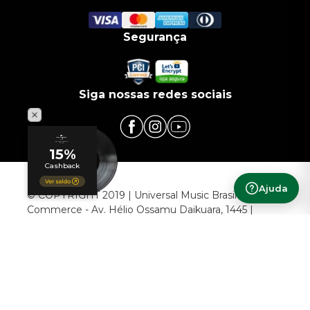
Segurança
Siga nossas redes sociais
Ajuda
© COPYRIGHT 2019 | Universal Music Brasil | Infra
Commerce - Av. Hélio Ossamu Daikuara, 1445 |
EMBU DAS ARTES – SÃO PAULO - CEP: 06807-000
CNPJ: 00.952.789/0009-38
Powered by
Developed by