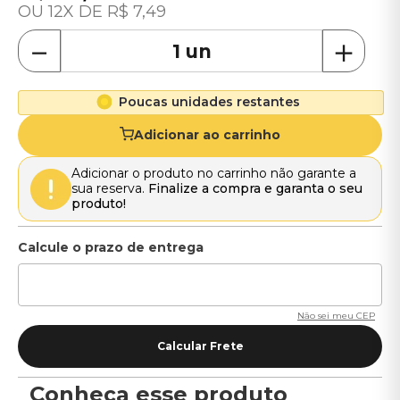
12
R$
7
,
49
－
＋
Poucas unidades restantes
Adicionar ao carrinho
Adicionar o produto no carrinho não garante a
sua reserva.
Finalize a compra e garanta o seu
produto!
Não sei meu CEP
Conheça esse produto