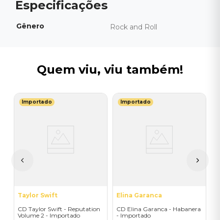
Gênero
Rock and Roll
Quem viu, viu também!
Importado
Importado
L
C
ic
S
W
I
A
a
Taylor Swift
Elina Garanca
CD Taylor Swift - Reputation
CD Elina Garanca - Habanera
Volume 2 - Importado
- Importado