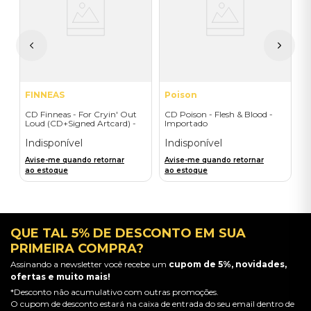
ic
I
I
A
a
FINNEAS
Poison
CD Finneas - For Cryin' Out
CD Poison - Flesh & Blood -
Loud (CD+Signed Artcard) -
Importado
Importado
Indisponível
Indisponível
Avise-me quando retornar
Avise-me quando retornar
ao estoque
ao estoque
QUE TAL 5% DE DESCONTO EM SUA
PRIMEIRA COMPRA?
Assinando a newsletter você recebe um
cupom de 5%, novidades,
ofertas e muito mais!
*Desconto não acumulativo com outras promoções.
O cupom de desconto estará na caixa de entrada do seu email dentro de