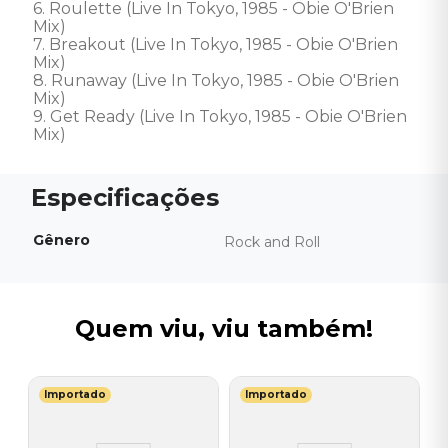
6. Roulette (Live In Tokyo, 1985 - Obie O'Brien 
Mix) 

7. Breakout (Live In Tokyo, 1985 - Obie O'Brien 
Mix) 

8. Runaway (Live In Tokyo, 1985 - Obie O'Brien 
Mix) 

9. Get Ready (Live In Tokyo, 1985 - Obie O'Brien 
Mix)
Gênero
Rock and Roll
Quem viu, viu também!
Importado
Importado
T
C