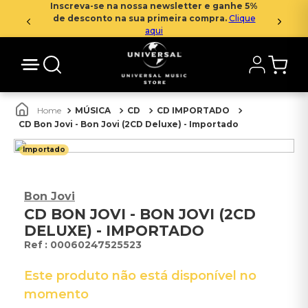
Inscreva-se na nossa newsletter e ganhe 5%
de desconto na sua primeira compra.
Clique
aqui
MÚSICA
CD
CD IMPORTADO
CD Bon Jovi - Bon Jovi (2CD Deluxe) - Importado
Importado
Bon Jovi
CD BON JOVI - BON JOVI (2CD
DELUXE) - IMPORTADO
:
00060247525523
Este produto não está disponível no
momento