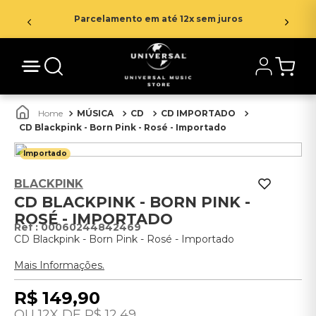
Parcelamento em até 12x sem juros
MÚSICA
CD
CD IMPORTADO
CD Blackpink - Born Pink - Rosé - Importado
Importado
BLACKPINK
CD BLACKPINK - BORN PINK -
ROSÉ - IMPORTADO
:
00060244842469
CD Blackpink - Born Pink - Rosé - Importado
Mais Informações.
R$
149
,
90
12
R$
12
,
49