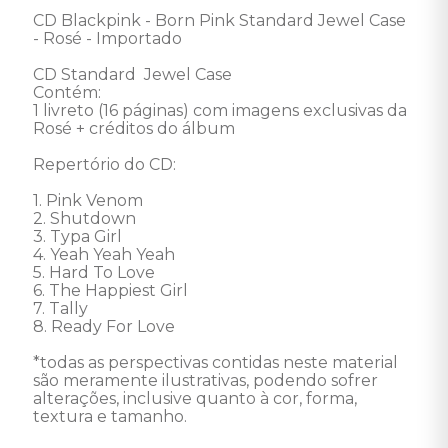
CD Blackpink - Born Pink Standard Jewel Case 
- Rosé - Importado

CD Standard  Jewel Case 

Contém:

1 livreto (16 páginas) com imagens exclusivas da 
Rosé + créditos do álbum 

Repertório do CD: 

1. Pink Venom 

2. Shutdown 

3. Typa Girl 

4. Yeah Yeah Yeah 

5. Hard To Love 

6. The Happiest Girl 

7. Tally 

8. Ready For Love 

*todas as perspectivas contidas neste material 
são meramente ilustrativas, podendo sofrer 
alterações, inclusive quanto à cor, forma, 
textura e tamanho.