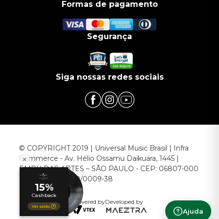
Formas de pagamento
Segurança
Siga nossas redes sociais
© COPYRIGHT 2019 | Universal Music Brasil | Infra
Commerce - Av. Hélio Ossamu Daikuara, 1445 |
EMBU DAS ARTES – SÃO PAULO - CEP: 06807-000
CNPJ: 00.952.789/0009-38
Powered by
Developed by
Ajuda