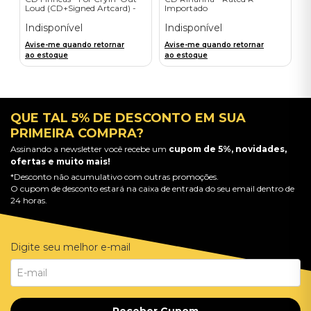
Loud (CD+Signed Artcard) -
Importado
Importado
Indisponível
Indisponível
Avise-me quando retornar
Avise-me quando retornar
ao estoque
ao estoque
QUE TAL 5% DE DESCONTO EM SUA
PRIMEIRA COMPRA?
Assinando a newsletter você recebe um
cupom de 5%, novidades,
ofertas e muito mais!
*Desconto não acumulativo com outras promoções.
O cupom de desconto estará na caixa de entrada do seu email dentro de
24 horas.
Digite seu melhor e-mail