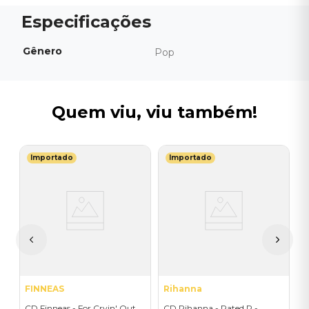
Gênero
Pop
Quem viu, viu também!
Importado
Importado
P
C
I
I
A
a
FINNEAS
Rihanna
CD Finneas - For Cryin' Out
CD Rihanna - Rated R -