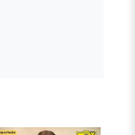
mportado
Importado