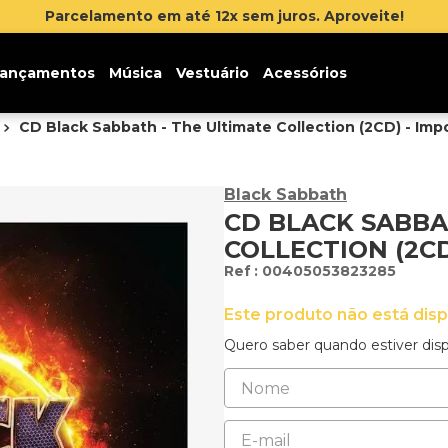
Inscreva-se na newsletter e ganhe 5% de desconto 
ançamentos
Música
Vestuário
Acessórios
CD Black Sabbath - The Ultimate Collection (2CD) - Imp
Black Sabbath
CD BLACK SABBA
COLLECTION (2C
:
00405053823285
Este produto não está dis
Quero saber quando estiver disp