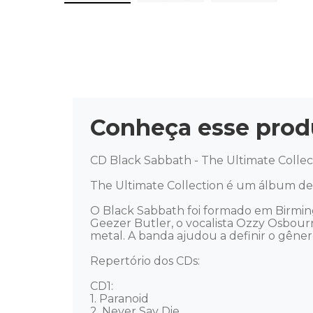
Conheça esse prod
CD Black Sabbath - The Ultimate Collect
The Ultimate Collection é um álbum de 
O Black Sabbath foi formado em Birmingh
Geezer Butler, o vocalista Ozzy Osbour
metal. A banda ajudou a definir o gêner
Repertório dos CDs: 

CD1: 

1. Paranoid

2. Never Say Die
