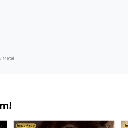
y Metal
ém!
Importado
I