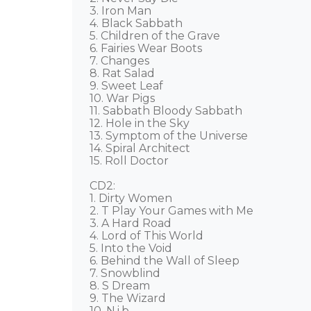
3. Iron Man

4. Black Sabbath

5. Children of the Grave

6. Fairies Wear Boots

7. Changes

8. Rat Salad

9. Sweet Leaf

10. War Pigs

11. Sabbath Bloody Sabbath

12. Hole in the Sky

13. Symptom of the Universe

14. Spiral Architect

15. Roll Doctor

CD2:

1. Dirty Women

2. T Play Your Games with Me

3. A Hard Road

4. Lord of This World

5. Into the Void

6. Behind the Wall of Sleep

7. Snowblind

8. S Dream

9. The Wizard

10. N.i.b.
