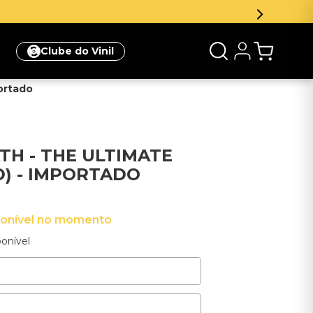
na sua primeira compra
Clique aqui
Clube do Vinil
ortado
TH - THE ULTIMATE
D) - IMPORTADO
ponível no momento
onível