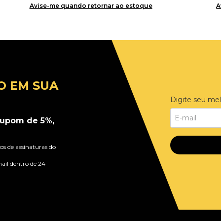
Avise-me quando retornar ao estoque
A
O EM SUA
Digite seu mel
upom de 5%,
s de assinaturas do
ail dentro de 24