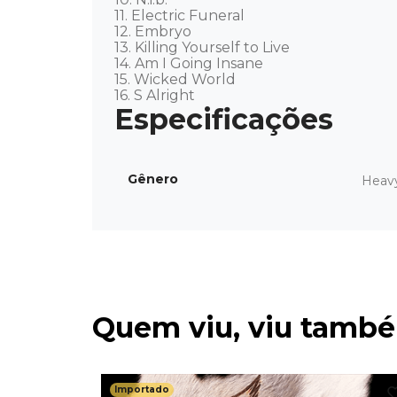
11. Electric Funeral

12. Embryo

13. Killing Yourself to Live

14. Am I Going Insane

15. Wicked World

16. S Alright
Gênero
Heav
Quem viu, viu tamb
Importado