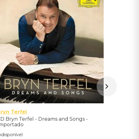
Cecilia B
CD Cecilia
Importad
Indisponíve
Avise-me qu
ryn Terfel
D Bryn Terfel - Dreams and Songs -
mportado
ndisponível