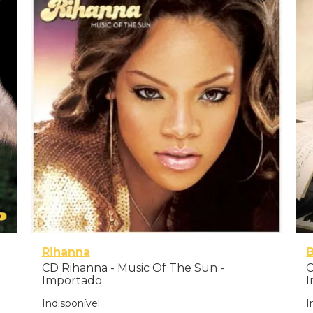
Rihanna
B
CD Rihanna - Music Of The Sun -
C
Importado
I
Indisponível
I