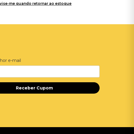
vise-me quando retornar ao estoque
hor e-mail
Receber Cupom