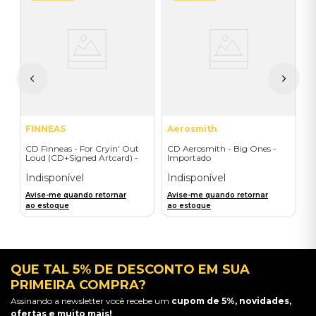
T
C
ic
I
I
A
a
FINNEAS
Aerosmith
CD Finneas - For Cryin' Out
CD Aerosmith - Big Ones -
Loud (CD+Signed Artcard) -
Importado
Importado
Indisponível
Indisponível
Avise-me quando retornar
Avise-me quando retornar
ao estoque
ao estoque
QUE TAL 5% DE DESCONTO EM SUA
PRIMEIRA COMPRA?
Assinando a newsletter você recebe um
cupom de 5%, novidades,
ofertas e muito mais!