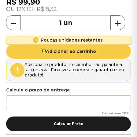
R$
99
,
90
12
R$
8
,
32
－
＋
Poucas unidades restantes
Adicionar ao carrinho
Adicionar o produto no carrinho não garante a
sua reserva.
Finalize a compra e garanta o seu
produto!
Não sei meu CEP