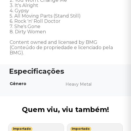
2. You Won't Change Me 

3. It's Alright 

4. Gypsy 

5. All Moving Parts (Stand Still) 

6. Rock 'n' Roll Doctor 

7. She's Gone 

8. Dirty Women 

Content owned and licensed by BMG 
(Conteúdo de propriedade e licenciado pela 
BMG).
Gênero
Heavy Metal
Quem viu, viu também!
Importado
Importado