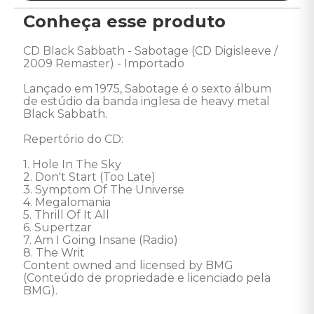
Conheça esse produto
CD Black Sabbath - Sabotage (CD Digisleeve / 
2009 Remaster) - Importado 

Lançado em 1975, Sabotage é o sexto álbum 
de estúdio da banda inglesa de heavy metal 
Black Sabbath. 

Repertório do CD: 

1. Hole In The Sky 

2. Don't Start (Too Late) 

3. Symptom Of The Universe 

4. Megalomania 

5. Thrill Of It All 

6. Supertzar 

7. Am I Going Insane (Radio) 

8. The Writ

Content owned and licensed by BMG 
(Conteúdo de propriedade e licenciado pela 
BMG).