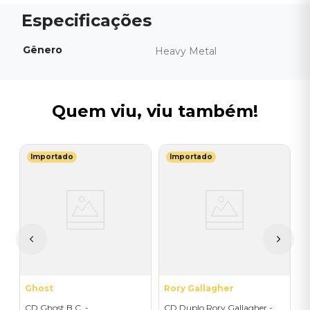
Gênero
Heavy Metal
Quem viu, viu também!
Importado
Importado
K
C
I
I
A
a
Ghost
Rory Gallagher
CD Ghost B.C. -
CD Duplo Rory Gallagher -