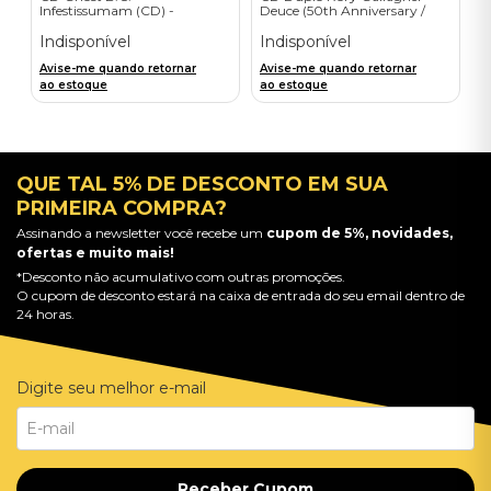
Infestissumam (CD) -
Deuce (50th Anniversary /
Importado
2CD) - Importado
Indisponível
Indisponível
Avise-me quando retornar
Avise-me quando retornar
ao estoque
ao estoque
QUE TAL 5% DE DESCONTO EM SUA
PRIMEIRA COMPRA?
Assinando a newsletter você recebe um
cupom de 5%, novidades,
ofertas e muito mais!
*Desconto não acumulativo com outras promoções.
O cupom de desconto estará na caixa de entrada do seu email dentro de
24 horas.
Digite seu melhor e-mail
Receber Cupom