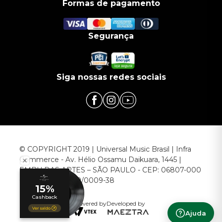
Formas de pagamento
Segurança
Siga nossas redes sociais
© COPYRIGHT 2019 | Universal Music Brasil | Infra
Commerce - Av. Hélio Ossamu Daikuara, 1445 |
EMBU DAS ARTES – SÃO PAULO - CEP: 06807-000
CNPJ: 00.952.789/0009-38
Powered by
Developed by
Ajuda