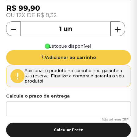
R$
99
,
90
12
R$
8
,
32
－
＋
Estoque disponível
Adicionar ao carrinho
Adicionar o produto no carrinho não garante a
sua reserva.
Finalize a compra e garanta o seu
produto!
Não sei meu CEP