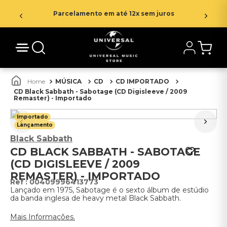
Parcelamento em até 12x sem juros
MÚSICA
CD
CD IMPORTADO
CD Black Sabbath - Sabotage (CD Digisleeve / 2009
Remaster) - Importado
Importado
Lançamento
Black Sabbath
CD BLACK SABBATH - SABOTAGE
(CD DIGISLEEVE / 2009
REMASTER) - IMPORTADO
:
00409996413773
Lançado em 1975, Sabotage é o sexto álbum de estúdio
da banda inglesa de heavy metal Black Sabbath.
Mais Informações.