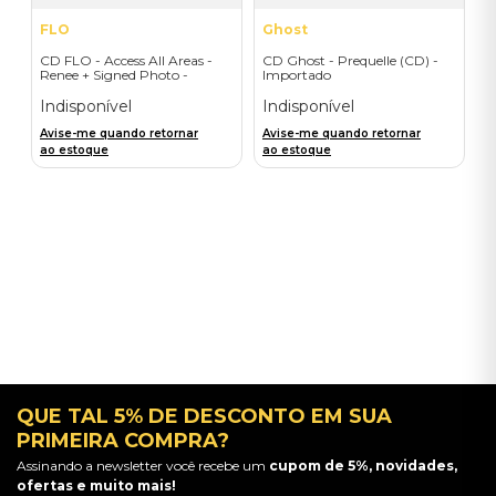
FLO
Ghost
CD FLO - Access All Areas -
CD Ghost - Prequelle (CD) -
Renee + Signed Photo -
Importado
Importado
Indisponível
Indisponível
Avise-me quando retornar
Avise-me quando retornar
ao estoque
ao estoque
QUE TAL 5% DE DESCONTO EM SUA
PRIMEIRA COMPRA?
Assinando a newsletter você recebe um
cupom de 5%, novidades,
ofertas e muito mais!