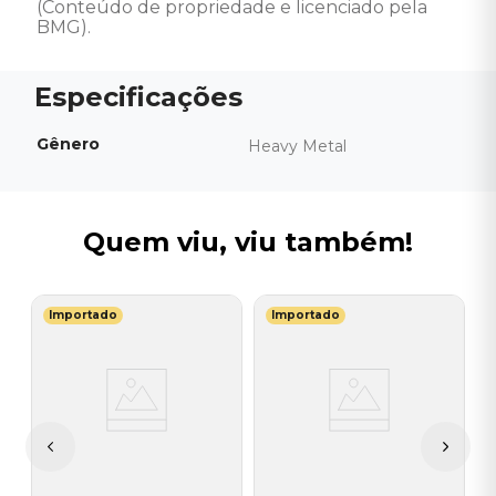
(Conteúdo de propriedade e licenciado pela 
BMG).
Gênero
Heavy Metal
Quem viu, viu também!
Importado
Importado
Y
C
(
I
I
A
a