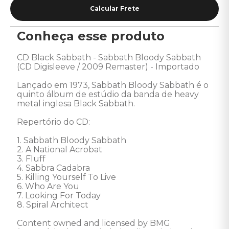
Conheça esse produto
CD Black Sabbath - Sabbath Bloody Sabbath 
(CD Digisleeve / 2009 Remaster) - Importado 

Lançado em 1973, Sabbath Bloody Sabbath é o 
quinto álbum de estúdio da banda de heavy 
metal inglesa Black Sabbath. 

Repertório do CD: 

1. Sabbath Bloody Sabbath 

2. A National Acrobat 

3. Fluff 

4. Sabbra Cadabra 

5. Killing Yourself To Live 

6. Who Are You 

7. Looking For Today 

8. Spiral Architect 

Content owned and licensed by BMG 