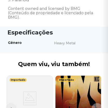
Content owned and licensed by BMG 
(Conteúdo de propriedade e licenciado pela 
BMG).
Gênero
Heavy Metal
Quem viu, viu também!
Importado
Importado
R
C
R
A
I
I
A