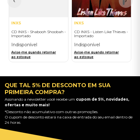
a
INXS
INXS
CD INXS - Shabooh Shoobah -
CD INXS - Listen Like Thieves -
Importado
Importado
Indisponível
Indisponível
Avise-me quando retornar
Avise-me quando retornar
ao estoque
ao estoque
QUE TAL 5% DE DESCONTO EM SUA
PRIMEIRA COMPRA?
Assinando a newsletter você recebe um
cupom de 5%, novidades,
ofertas e muito mais!
*Desconto não acumulativo com outras promoções.
O cupom de desconto estará na caixa de entrada do seu email dentro de
24 horas.