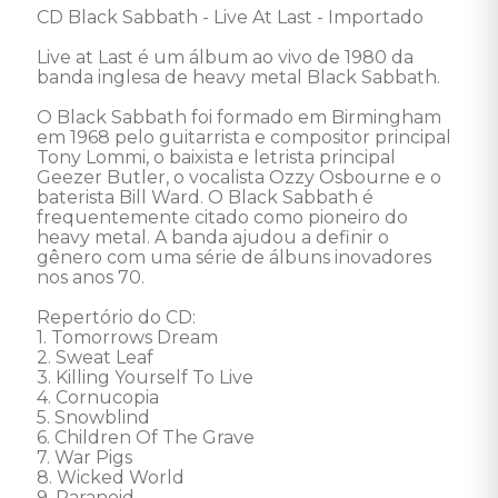
CD Black Sabbath - Live At Last - Importado 

Live at Last é um álbum ao vivo de 1980 da 
banda inglesa de heavy metal Black Sabbath. 

O Black Sabbath foi formado em Birmingham 
em 1968 pelo guitarrista e compositor principal 
Tony Lommi, o baixista e letrista principal 
Geezer Butler, o vocalista Ozzy Osbourne e o 
baterista Bill Ward. O Black Sabbath é 
frequentemente citado como pioneiro do 
heavy metal. A banda ajudou a definir o 
gênero com uma série de álbuns inovadores 
nos anos 70.

Repertório do CD: 

1. Tomorrows Dream 

2. Sweat Leaf 

3. Killing Yourself To Live 

4. Cornucopia 

5. Snowblind 

6. Children Of The Grave 

7. War Pigs 

8. Wicked World 

9. Paranoid  
