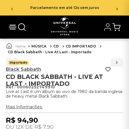
Parcelamento em até 12x sem juros
MÚSICA
CD
CD IMPORTADO
CD Black Sabbath - Live At Last - Importado
Importado
Black Sabbath
CD BLACK SABBATH - LIVE AT
LAST - IMPORTADO
:
00060252749910
Live at Last é um álbum ao vivo de 1980 da banda inglesa
de heavy metal Black Sabbath.
Mais Informações.
R$
94
,
90
12
R$
7
,
90