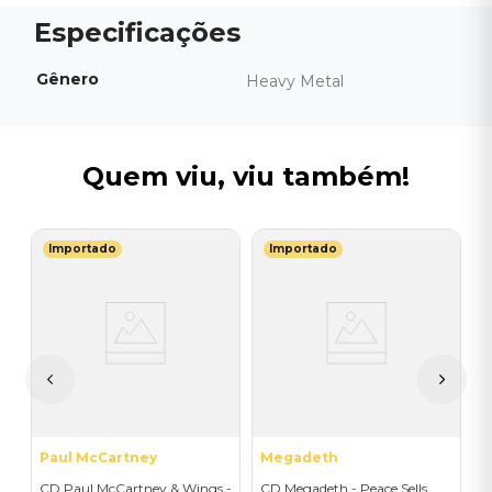
Gênero
Heavy Metal
Quem viu, viu também!
Importado
Importado
I
C
(
I
A
a
Paul McCartney
Megadeth
CD Paul McCartney & Wings -
CD Megadeth - Peace Sells...