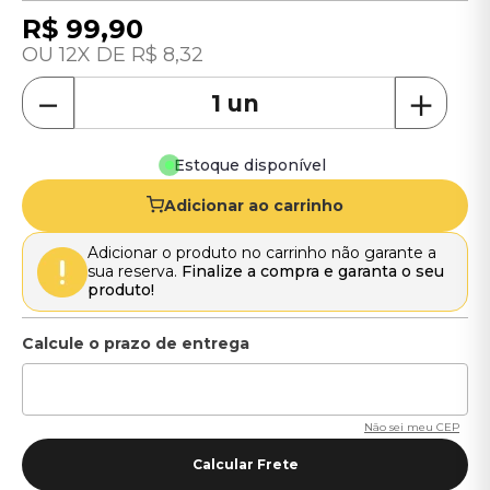
R$
99
,
90
12
R$
8
,
32
－
＋
Estoque disponível
Adicionar ao carrinho
Adicionar o produto no carrinho não garante a
sua reserva.
Finalize a compra e garanta o seu
produto!
Não sei meu CEP