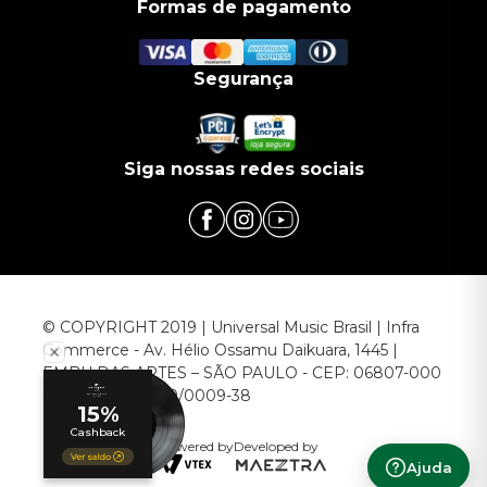
Formas de pagamento
Segurança
Siga nossas redes sociais
© COPYRIGHT 2019 | Universal Music Brasil | Infra
Commerce - Av. Hélio Ossamu Daikuara, 1445 |
EMBU DAS ARTES – SÃO PAULO - CEP: 06807-000
CNPJ: 00.952.789/0009-38
Powered by
Developed by
Ajuda