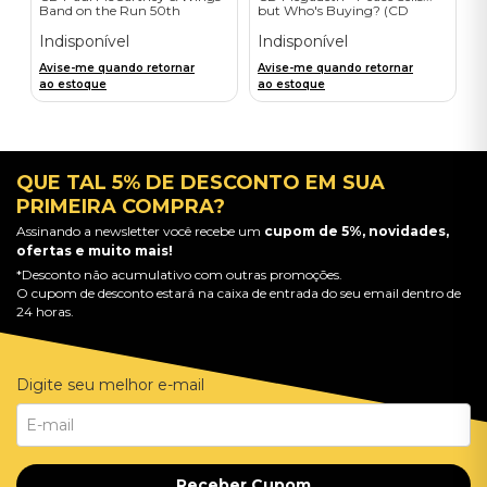
Band on the Run 50th
but Who's Buying? (CD
Anniversary Edition (2CD) -
Limited Edition) - Importado
Importado
Indisponível
Indisponível
Avise-me quando retornar
Avise-me quando retornar
ao estoque
ao estoque
QUE TAL 5% DE DESCONTO EM SUA
PRIMEIRA COMPRA?
Assinando a newsletter você recebe um
cupom de 5%, novidades,
ofertas e muito mais!
*Desconto não acumulativo com outras promoções.
O cupom de desconto estará na caixa de entrada do seu email dentro de
24 horas.
Digite seu melhor e-mail
Receber Cupom