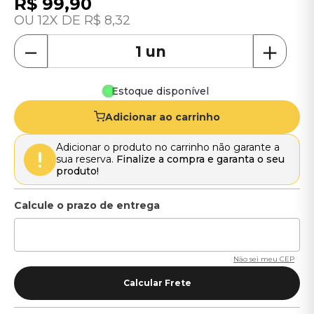
R$
99
,
90
12
R$
8
,
32
－
＋
Estoque disponível
Adicionar ao carrinho
Adicionar o produto no carrinho não garante a
sua reserva.
Finalize a compra e garanta o seu
produto!
Não sei meu CEP