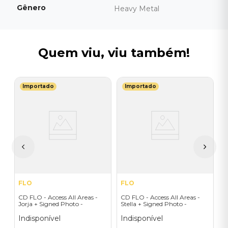
Gênero
Heavy Metal
Quem viu, viu também!
Importado
Importado
M
o
C
b
L
I
A
a
FLO
FLO
CD FLO - Access All Areas -
CD FLO - Access All Areas -
Jorja + Signed Photo -
Stella + Signed Photo -
Importado
Importado
Indisponível
Indisponível