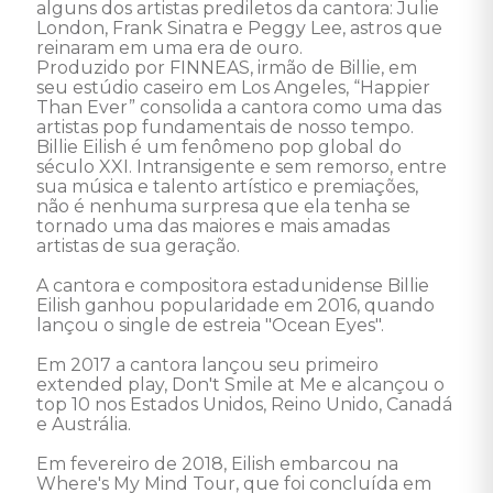
alguns dos artistas prediletos da cantora: Julie 
London, Frank Sinatra e Peggy Lee, astros que 
reinaram em uma era de ouro. 

Produzido por FINNEAS, irmão de Billie, em 
seu estúdio caseiro em Los Angeles, “Happier 
Than Ever” consolida a cantora como uma das 
artistas pop fundamentais de nosso tempo. 

Billie Eilish é um fenômeno pop global do 
século XXI. Intransigente e sem remorso, entre 
sua música e talento artístico e premiações, 
não é nenhuma surpresa que ela tenha se 
tornado uma das maiores e mais amadas 
artistas de sua geração. 

A cantora e compositora estadunidense Billie 
Eilish ganhou popularidade em 2016, quando 
lançou o single de estreia "Ocean Eyes". 

Em 2017 a cantora lançou seu primeiro 
extended play, Don't Smile at Me e alcançou o 
top 10 nos Estados Unidos, Reino Unido, Canadá 
e Austrália. 

Em fevereiro de 2018, Eilish embarcou na 
Where's My Mind Tour, que foi concluída em 