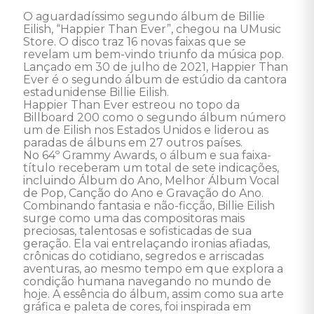
O aguardadíssimo segundo álbum de Billie 
Eilish, “Happier Than Ever”, chegou na UMusic 
Store. O disco traz 16 novas faixas que se 
revelam um bem-vindo triunfo da música pop. 

Lançado em 30 de julho de 2021, Happier Than 
Ever é o segundo álbum de estúdio da cantora 
estadunidense Billie Eilish. 

Happier Than Ever estreou no topo da 
Billboard 200 como o segundo álbum número 
um de Eilish nos Estados Unidos e liderou as 
paradas de álbuns em 27 outros países. 

No 64º Grammy Awards, o álbum e sua faixa-
título receberam um total de sete indicações, 
incluindo Álbum do Ano, Melhor Álbum Vocal 
de Pop, Canção do Ano e Gravação do Ano. 

Combinando fantasia e não-ficção, Billie Eilish 
surge como uma das compositoras mais 
preciosas, talentosas e sofisticadas de sua 
geração. Ela vai entrelaçando ironias afiadas, 
crônicas do cotidiano, segredos e arriscadas 
aventuras, ao mesmo tempo em que explora a 
condição humana navegando no mundo de 
hoje. A essência do álbum, assim como sua arte 
gráfica e paleta de cores, foi inspirada em 