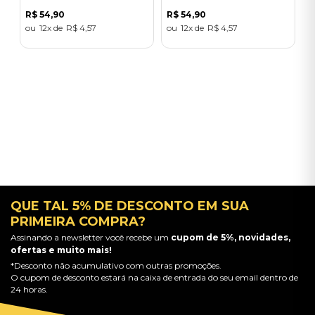
R$
54
,
90
R$
54
,
90
12
R$
4
,
57
12
R$
4
,
57
QUE TAL 5% DE DESCONTO EM SUA
PRIMEIRA COMPRA?
Assinando a newsletter você recebe um
cupom de 5%, novidades,
ofertas e muito mais!
*Desconto não acumulativo com outras promoções.
O cupom de desconto estará na caixa de entrada do seu email dentro de
24 horas.