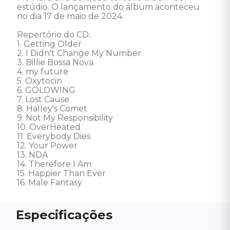
estúdio. O lançamento do álbum aconteceu 
no dia 17 de maio de 2024. 

Repertório do CD: 

1. Getting Older  

2. I Didn't Change My Number 

3. Billie Bossa Nova 

4. my future 

5. Oxytocin 

6. GOLDWING 

7. Lost Cause 

8. Halley's Comet 

9. Not My Responsibility 

10. OverHeated 

11. Everybody Dies 

12. Your Power 

13. NDA 

14. Therefore I Am 

15. Happier Than Ever 

16. Male Fantasy