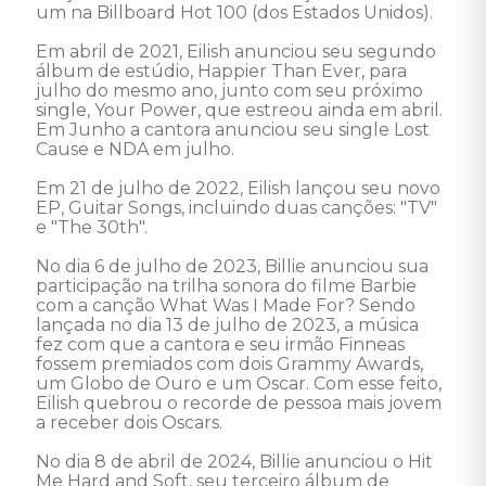
um na Billboard Hot 100 (dos Estados Unidos). 

Em abril de 2021, Eilish anunciou seu segundo 
álbum de estúdio, Happier Than Ever, para 
julho do mesmo ano, junto com seu próximo 
single, Your Power, que estreou ainda em abril. 
Em Junho a cantora anunciou seu single Lost 
Cause e NDA em julho. 

Em 21 de julho de 2022, Eilish lançou seu novo 
EP, Guitar Songs, incluindo duas canções: "TV" 
e "The 30th". 

No dia 6 de julho de 2023, Billie anunciou sua 
participação na trilha sonora do filme Barbie 
com a canção What Was I Made For? Sendo 
lançada no dia 13 de julho de 2023, a música 
fez com que a cantora e seu irmão Finneas 
fossem premiados com dois Grammy Awards, 
um Globo de Ouro e um Oscar. Com esse feito, 
Eilish quebrou o recorde de pessoa mais jovem 
a receber dois Oscars. 

No dia 8 de abril de 2024, Billie anunciou o Hit 
Me Hard and Soft, seu terceiro álbum de 