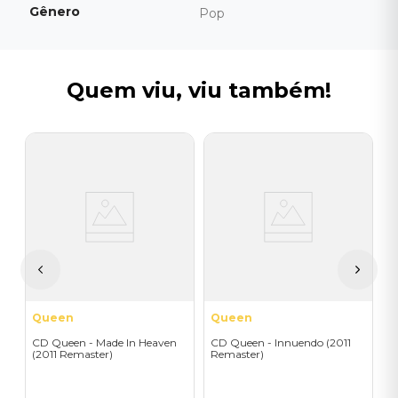
Gênero
Pop
Quem viu, viu também!
Q
C
R
R
Queen
Queen
CD Queen - Made In Heaven
CD Queen - Innuendo (2011
(2011 Remaster)
Remaster)