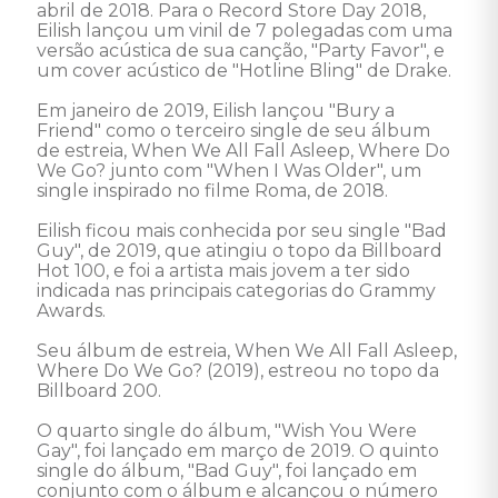
abril de 2018. Para o Record Store Day 2018, 
Eilish lançou um vinil de 7 polegadas com uma 
versão acústica de sua canção, "Party Favor", e 
um cover acústico de "Hotline Bling" de Drake. 

Em janeiro de 2019, Eilish lançou "Bury a 
Friend" como o terceiro single de seu álbum 
de estreia, When We All Fall Asleep, Where Do 
We Go? junto com "When I Was Older", um 
single inspirado no filme Roma, de 2018. 

Eilish ficou mais conhecida por seu single "Bad 
Guy", de 2019, que atingiu o topo da Billboard 
Hot 100, e foi a artista mais jovem a ter sido 
indicada nas principais categorias do Grammy 
Awards. 

Seu álbum de estreia, When We All Fall Asleep, 
Where Do We Go? (2019), estreou no topo da 
Billboard 200. 

O quarto single do álbum, "Wish You Were 
Gay", foi lançado em março de 2019. O quinto 
single do álbum, "Bad Guy", foi lançado em 
conjunto com o álbum e alcançou o número 