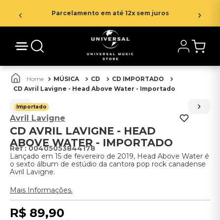
Parcelamento em até 12x sem juros
MÚSICA
CD
CD IMPORTADO
CD Avril Lavigne - Head Above Water - Importado
Importado
Avril Lavigne
CD AVRIL LAVIGNE - HEAD
ABOVE WATER - IMPORTADO
:
00405053844178
Lançado em 15 de fevereiro de 2019, Head Above Water é
o sexto álbum de estúdio da cantora pop rock canadense
Avril Lavigne.
Mais Informações.
R$
89
,
90