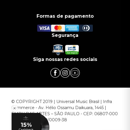
Formas de pagamento
Segurança
Siga nossas redes sociais
© COPYRIGHT 2019 | Universal Music Brasil | Infra
Commerce - Av. Hélio Ossamu Daikuara, 1445 |
EMBU DAS ARTES – SÃO PAULO - CEP: 06807-000
CNPJ: 00.952.789/0009-38