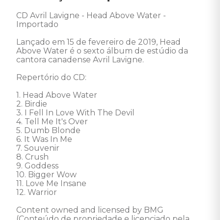
CD Avril Lavigne - Head Above Water - 
Importado

Lançado em 15 de fevereiro de 2019, Head 
Above Water é o sexto álbum de estúdio da 
cantora canadense Avril Lavigne. 

Repertório do CD: 

1. Head Above Water 

2. Birdie 

3. I Fell In Love With The Devil 

4. Tell Me It's Over 

5. Dumb Blonde 

6. It Was In Me 

7. Souvenir 

8. Crush 

9. Goddess 

10. Bigger Wow 

11. Love Me Insane 

12. Warrior 

Content owned and licensed by BMG 
(Conteúdo de propriedade e licenciado pela 