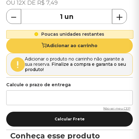
12
R$
7
,
49
－
＋
Poucas unidades restantes
Adicionar ao carrinho
Adicionar o produto no carrinho não garante a
sua reserva.
Finalize a compra e garanta o seu
produto!
Não sei meu CEP
Conheça esse produto