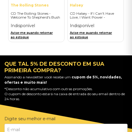
The Rolling Stones
Halsey
CD The Rolling Stones -
CD Halsey - If I Can't Have
Welcome To Shepherd's Bush
Love, I Want Power -
(2CD) - Importado
Collector's Edition - Album +
Film (CD/Blu-ray) -
Indisponível
Indisponível
Importado
Avise-me quando retornar
Avise-me quando retornar
ao estoque
ao estoque
QUE TAL 5% DE DESCONTO EM SUA
PRIMEIRA COMPRA?
Assinando a newsletter você recebe um
cupom de 5%, novidades,
ofertas e muito mais!
*Desconto não acumulativo com outras promoções.
O cupom de desconto estará na caixa de entrada do seu email dentro de
24 horas.
Digite seu melhor e-mail