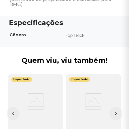
BMG).
Gênero
Pop Rock
Quem viu, viu também!
Importado
Importado
I
C
I
I
A
a