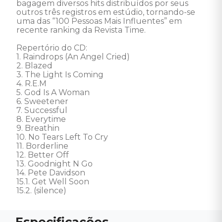
bagagem diversos hits distribuídos por seus 
outros três registros em estúdio, tornando-se 
uma das “100 Pessoas Mais Influentes” em 
recente ranking da Revista Time. 

Repertório do CD: 

1. Raindrops (An Angel Cried) 

2. Blazed 

3. The Light Is Coming 

4. R.E.M 

5. God Is A Woman 

6. Sweetener 

7. Successful 

8. Everytime 

9. Breathin 

10. No Tears Left To Cry 

11. Borderline 

12. Better Off 

13. Goodnight N Go 

14. Pete Davidson 

15.1. Get Well Soon 

15.2. (silence)