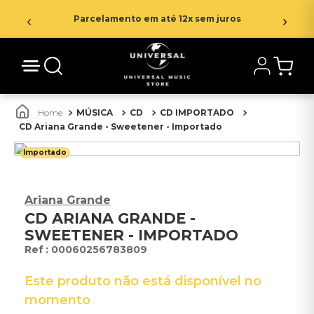
Parcelamento em até 12x sem juros
MÚSICA
CD
CD IMPORTADO
CD Ariana Grande - Sweetener - Importado
Importado
Ariana Grande
CD ARIANA GRANDE -
SWEETENER - IMPORTADO
:
00060256783809
Este produto não está disponível no
momento