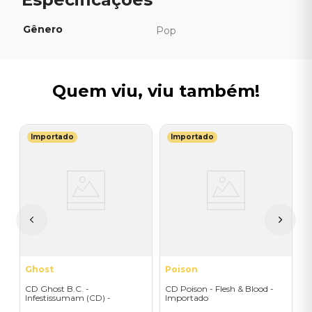
Gênero
Pop
Quem viu, viu também!
Importado
Importado
K
C
I
I
A
a
Ghost
Poison
CD Ghost B.C. -
CD Poison - Flesh & Blood -
Infestissumam (CD) -
Importado
Importado