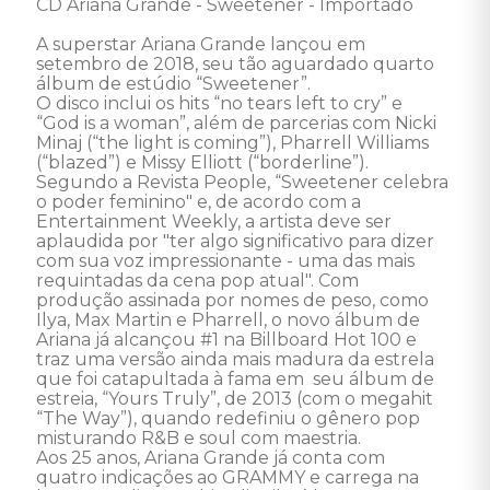
CD Ariana Grande - Sweetener - Importado 

A superstar Ariana Grande lançou em 
setembro de 2018, seu tão aguardado quarto 
álbum de estúdio “Sweetener”. 

O disco inclui os hits “no tears left to cry” e 
“God is a woman”, além de parcerias com Nicki 
Minaj (“the light is coming”), Pharrell Williams 
(“blazed”) e Missy Elliott (“borderline”). 
Segundo a Revista People, “Sweetener celebra 
o poder feminino" e, de acordo com a 
Entertainment Weekly, a artista deve ser 
aplaudida por "ter algo significativo para dizer 
com sua voz impressionante - uma das mais 
requintadas da cena pop atual". Com 
produção assinada por nomes de peso, como 
Ilya, Max Martin e Pharrell, o novo álbum de 
Ariana já alcançou #1 na Billboard Hot 100 e 
traz uma versão ainda mais madura da estrela 
que foi catapultada à fama em  seu álbum de 
estreia, “Yours Truly”, de 2013 (com o megahit 
“The Way”), quando redefiniu o gênero pop 
misturando R&B e soul com maestria.

Aos 25 anos, Ariana Grande já conta com 
quatro indicações ao GRAMMY e carrega na 