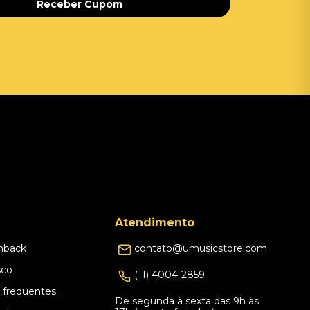
Receber Cupom
Atendimento
hback
contato@umusicstore.com
sco
(11) 4004-2859
 frequentes
De segunda à sexta das 9h às