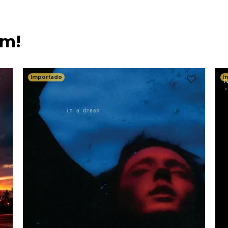
ém!
Importado
I