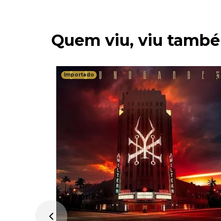
Quem viu, viu tamb
Importado
 for All
) -