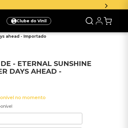
Inscreva
Clube do Vinil
ays ahead - Importado
DE - ETERNAL SUNSHINE
ER DAYS AHEAD -
ponível no momento
onível