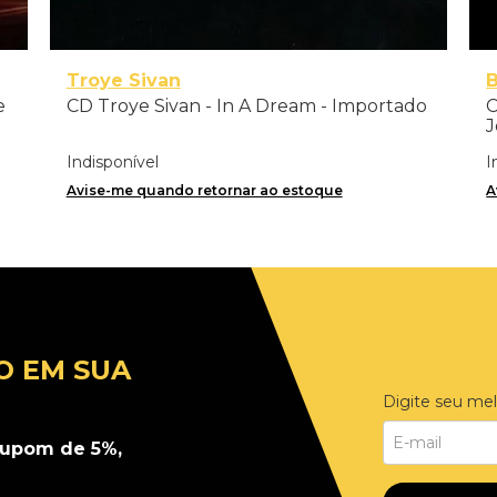
Troye Sivan
e
CD Troye Sivan - In A Dream - Importado
C
J
Indisponível
I
Avise-me quando retornar ao estoque
A
O EM SUA
Digite seu mel
upom de 5%,