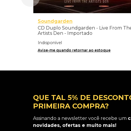
Soundgarden
CD Duplo Soundgarden - Live From Th
Artists Den - Importado
Indisponível
Avise-me quando retornar ao estoque
QUE TAL 5% DE DESCONT
PRIMEIRA COMPRA?
Assinando a newsletter você recebe um
c
novidades, ofertas e muito mais!