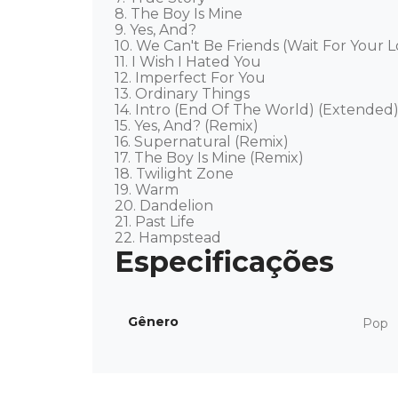
8. The Boy Is Mine

9. Yes, And?

10. We Can't Be Friends (Wait For Your L
11. I Wish I Hated You

12. Imperfect For You

13. Ordinary Things

14. Intro (End Of The World) (Extended)
15. Yes, And? (Remix)

16. Supernatural (Remix)

17. The Boy Is Mine (Remix)

18. Twilight Zone

19. Warm

20. Dandelion

21. Past Life

22. Hampstead
Gênero
Pop