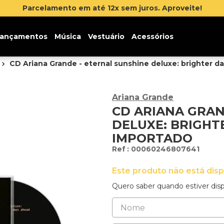
 juros. Aproveite!
ançamentos
Música
Vestuário
Acessórios
CD Ariana Grande - eternal sunshine deluxe: brighter d
Ariana Grande
CD ARIANA GRAN
DELUXE: BRIGHT
IMPORTADO
:
00060246807641
Este produto não está dis
Quero saber quando estiver disp