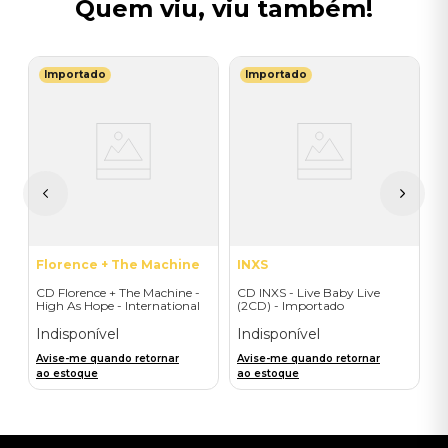
Quem viu, viu também!
Importado
Importado
A
C
D
I
A
a
Florence + The Machine
INXS
CD Florence + The Machine -
CD INXS - Live Baby Live
High As Hope - International
(2CD) - Importado
Version - Importado
Indisponível
Indisponível
Avise-me quando retornar
Avise-me quando retornar
ao estoque
ao estoque