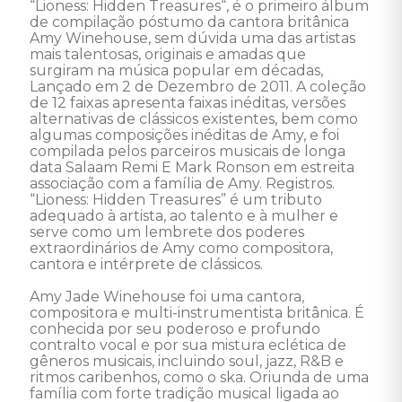
“Lioness: Hidden Treasures“, é o primeiro álbum 
de compilação póstumo da cantora britânica 
Amy Winehouse, sem dúvida uma das artistas 
mais talentosas, originais e amadas que 
surgiram na música popular em décadas, 
Lançado em 2 de Dezembro de 2011. A coleção 
de 12 faixas apresenta faixas inéditas, versões 
alternativas de clássicos existentes, bem como 
algumas composições inéditas de Amy, e foi 
compilada pelos parceiros musicais de longa 
data Salaam Remi E Mark Ronson em estreita 
associação com a família de Amy. Registros. 
“Lioness: Hidden Treasures” é um tributo 
adequado à artista, ao talento e à mulher e 
serve como um lembrete dos poderes 
extraordinários de Amy como compositora, 
cantora e intérprete de clássicos.

Amy Jade Winehouse foi uma cantora, 
compositora e multi-instrumentista britânica. É 
conhecida por seu poderoso e profundo 
contralto vocal e por sua mistura eclética de 
gêneros musicais, incluindo soul, jazz, R&B e 
ritmos caribenhos, como o ska. Oriunda de uma 
família com forte tradição musical ligada ao 