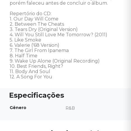
porém faleceu antes de concluir o álbum.

Repertório do CD: 

1. Our Day Will Come 

2. Between The Cheats 

3. Tears Dry (Original Version) 

4. Will You Still Love Me Tomorrow? (2011) 

5. Like Smoke 

6. Valerie ('68 Version) 

7. The Girl From Ipanema 

8. Half Time 

9. Wake Up Alone (Original Recording) 

10. Best Friends, Right? 

11. Body And Soul 

12. A Song For You
Gênero
R&B