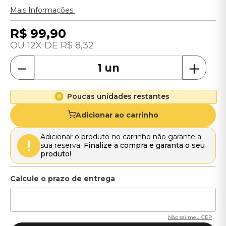
Mais Informações.
R$
99
,
90
12
R$
8
,
32
－
＋
Poucas unidades restantes
Adicionar ao carrinho
Adicionar o produto no carrinho não garante a
sua reserva.
Finalize a compra e garanta o seu
produto!
Não sei meu CEP