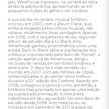
jazz, Winehouse ingressou na carreira artística 
ainda na adolescência, apresentando-se em 
pequenos clubes do gênero em Londres. 

A sua estreia no cenário musical britânico 
ocorreu em 2003, com o álbum Frank, que, 
embora elogiado pelos críticos musicais, não 
obteve, inicialmente, boas vendagens. Apenas 
em 2006, com o lançamento do seu segundo 
álbum de estúdio, Back to Black, Amy 
Winehouse ganhou proeminência como uma 
artista. Back to Black obteve a aclamação dos 
críticos e, impulsionado pelo êxito de "Rehab", a 
canção-assinatura de Winehouse, atingiu 
recordes de vendas em territórios britânico e 
americano. O disco foi o mais vendido do 
mundo em 2007, com seis milhões de cópias 
comercializadas, e, ao vencer cinco troféus 
durante a 50.ª edição dos Grammy Awards, em 
2008, consagrou a cantora como, até então, a 
britânica mais premiada em apenas uma edição 
da supracitada premiação. A intérprete 
trabalhava em seu aguardado terceiro disco de 
estúdio desde 2008. Amy reescreveu as 
músicas e em Setembro de 2011 ia gravá-las, 