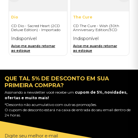
Dio
The Cure
CD Dio - Sacred Heart (2CD
CD The Cure - Wish (30th
Deluxe Edition) - Importado
Anniversary Edition/3CD
JewelCase) - Importado
Indisponível
Indisponível
Avise-me quando retornar
Avise-me quando retornar
ao estoque
ao estoque
QUE TAL 5% DE DESCONTO EM SUA
PRIMEIRA COMPRA?
Assinando a newsletter você recebe um
cupom de 5%, novidades,
ofertas e muito mais!
*Desconto não acumulativo com outras promoções.
O cupom de desconto estará na caixa de entrada do seu email dentro de
24 horas.
Digite seu melhor e-mail