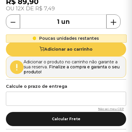
R$
89
,
90
12
R$
7
,
49
－
＋
Poucas unidades restantes
Adicionar ao carrinho
Adicionar o produto no carrinho não garante a
sua reserva.
Finalize a compra e garanta o seu
produto!
Não sei meu CEP