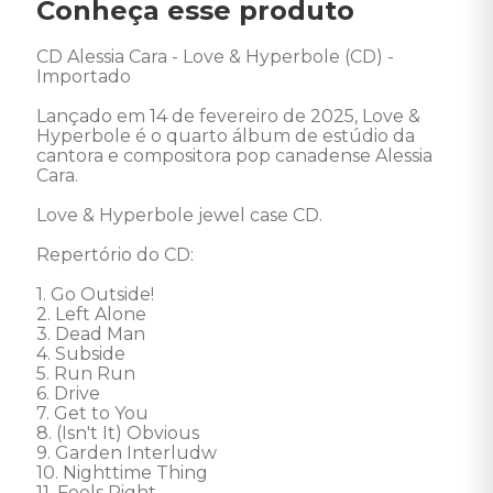
Conheça esse produto
CD Alessia Cara - Love & Hyperbole (CD) - 
Importado

Lançado em 14 de fevereiro de 2025, Love & 
Hyperbole é o quarto álbum de estúdio da 
cantora e compositora pop canadense Alessia 
Cara. 

Love & Hyperbole jewel case CD.

Repertório do CD: 

1. Go Outside! 

2. Left Alone 

3. Dead Man 

4. Subside 

5. Run Run 

6. Drive 

7. Get to You 

8. (Isn't It) Obvious 

9. Garden Interludw 

10. Nighttime Thing 

11. Feels Right 
