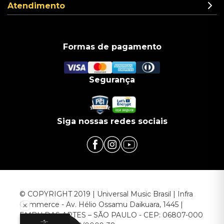
Atendimento
Formas de pagamento
Segurança
Siga nossas redes sociais
© COPYRIGHT 2019 | Universal Music Brasil | Infra
Commerce - Av. Hélio Ossamu Daikuara, 1445 |
EMBU DAS ARTES – SÃO PAULO - CEP: 06807-000