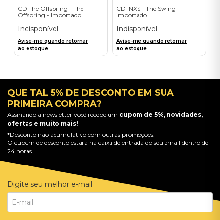
CD The Offspring - The
CD INXS - The Swing -
Offspring - Importado
Importado
Indisponível
Indisponível
Avise-me quando retornar
Avise-me quando retornar
ao estoque
ao estoque
QUE TAL 5% DE DESCONTO EM SUA
PRIMEIRA COMPRA?
Assinando a newsletter você recebe um
cupom de 5%, novidades,
ofertas e muito mais!
*Desconto não acumulativo com outras promoções.
O cupom de desconto estará na caixa de entrada do seu email dentro de
24 horas.
Digite seu melhor e-mail