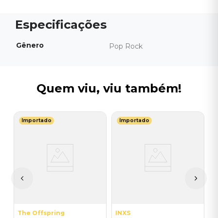
Gênero
Pop Rock
Quem viu, viu também!
Importado
Importado
T
C
S
I
A
a
The Offspring
INXS