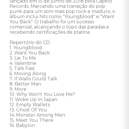
lançado em 15 de junho de 2018 pela Capitol 
Records. Marcando uma transição do pop 
punk para um som mais pop rock e maduro, o 
álbum inclui hits como "Youngblood" e "Want 
You Back". O trabalho foi um sucesso 
comercial, alcançando o topo das paradas e 
recebendo certificações de platina.

Repertório do CD: 

1. Youngblood 

2. Want You Back 

3. Lie To Me 

4. Valentine 

5. Talk Fast 

6. Moving Along 

7. If Walls Could Talk 

8. Better Man 

9. More 

10. Why Won't You Love Me? 

11. Woke Up In Japan 

12. Empty Wallets 

13. Ghost Of You 

14. Monster Among Men 

15. Meet You There 

16. Babylon