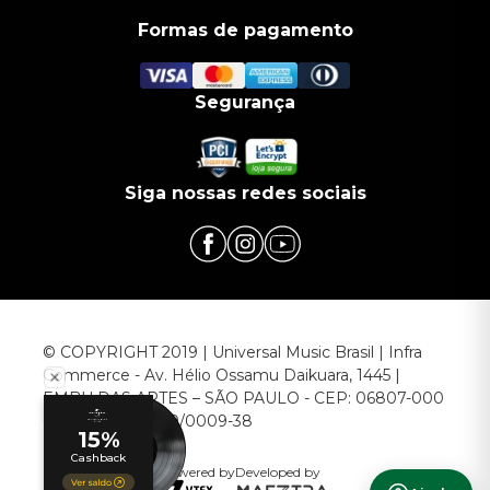
Formas de pagamento
Segurança
Siga nossas redes sociais
© COPYRIGHT 2019 | Universal Music Brasil | Infra
Commerce - Av. Hélio Ossamu Daikuara, 1445 |
EMBU DAS ARTES – SÃO PAULO - CEP: 06807-000
CNPJ: 00.952.789/0009-38
Powered by
Developed by