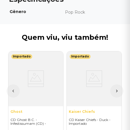
Gênero
Pop Rock
Quem viu, viu também!
Importado
Importado
A
C
W
I
A
a
Ghost
Kaiser Chiefs
CD Ghost B.C. -
CD Kaiser Chiefs - Duck -
Infestissumam (CD) -
Importado
Importado