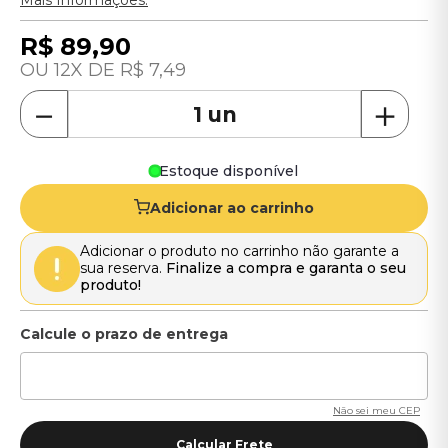
Mais Informações.
R$
89
,
90
12
R$
7
,
49
－
＋
Estoque disponível
Adicionar ao carrinho
Adicionar o produto no carrinho não garante a
sua reserva.
Finalize a compra e garanta o seu
produto!
Não sei meu CEP