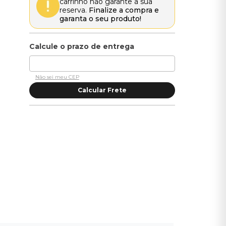
carrinho não garante a sua
reserva.
Finalize a compra e
garanta o seu produto!
Não sei meu CEP