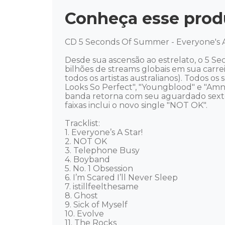
Conheça esse prod
CD 5 Seconds Of Summer - Everyone's A 
Desde sua ascensão ao estrelato, o 5 
bilhões de streams globais em sua carre
todos os artistas australianos). Todos 
Looks So Perfect", "Youngblood" e "Amn
banda retorna com seu aguardado sexto
faixas inclui o novo single "NOT OK". 

Tracklist: 

1. Everyone’s A Star! 

2. NOT OK 

3. Telephone Busy 

4. Boyband 

5. No. 1 Obsession 

6. I’m Scared I’ll Never Sleep 

7. istillfeelthesame 

8. Ghost 

9. Sick of Myself 

10. Evolve 

11. The Rocks 
