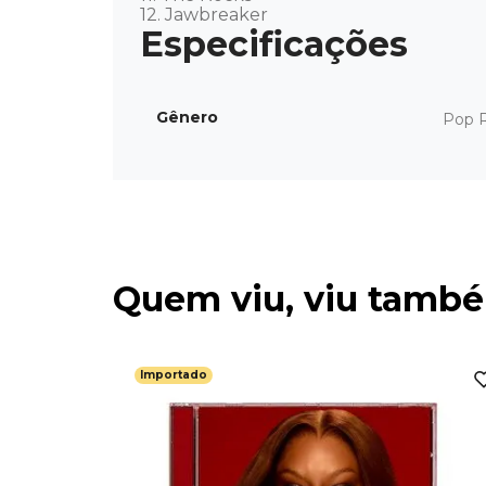
12. Jawbreaker
Gênero
Pop 
Quem viu, viu tamb
Importado
atles 1967
CD) -