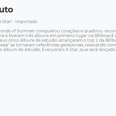
uto
Star! - Importado 

Seconds of Summer conquistou corações e quebrou record
ira e tiveram três álbuns em primeiro lugar na Billboar
os seus cinco álbuns de estúdio alcançaram o top 2 da Bi
esia" se tornaram referências geracionais, ressoando co
 álbum de estúdio, Everyone's A Star, que será lançad