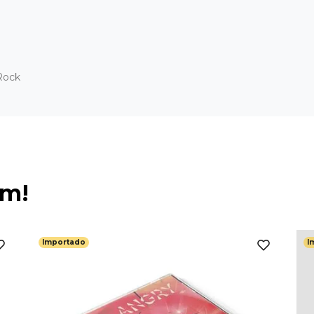
Rock
ém!
Importado
I