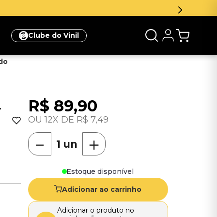
Clube do Vinil
do
R$
89
,
90
-
12
R$
7
,
49
－
＋
Estoque disponível
Adicionar ao carrinho
Adicionar o produto no