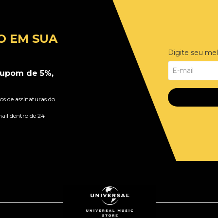
O EM SUA
Digite seu mel
upom de 5%,
s de assinaturas do
ail dentro de 24