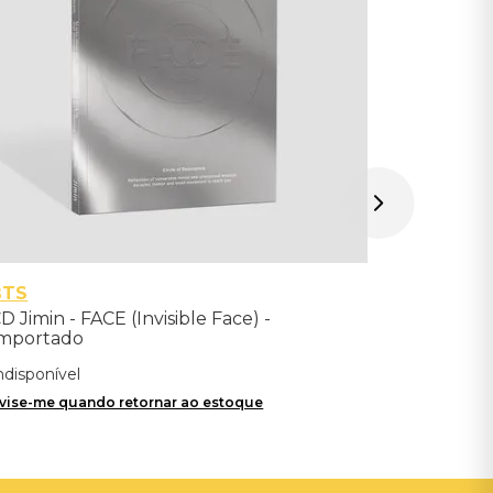
Avise-me qu
BTS
D Jimin - FACE (Invisible Face) -
mportado
ndisponível
vise-me quando retornar ao estoque