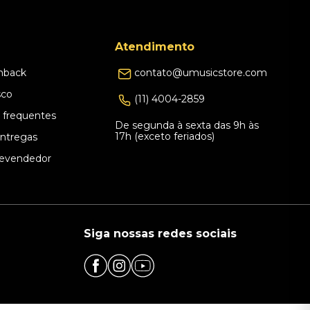
Atendimento
hback
contato@umusicstore.com
sco
(11) 4004-2859
 frequentes
De segunda à sexta das 9h às
17h (exceto feriados)
Entregas
evendedor
Siga nossas redes sociais