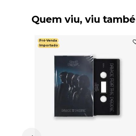
Quem viu, viu tamb
Pré-Venda
Importado
-