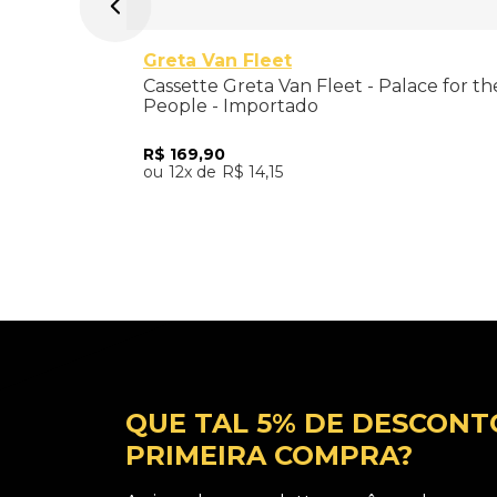
Greta Van Fleet
Cassette Greta Van Fleet - Palace for th
People - Importado
R$
169
,
90
12
R$
14
,
15
Adicionar ao Carrinho
QUE TAL 5% DE DESCONT
PRIMEIRA COMPRA?