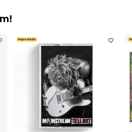
ém!
Importado
I