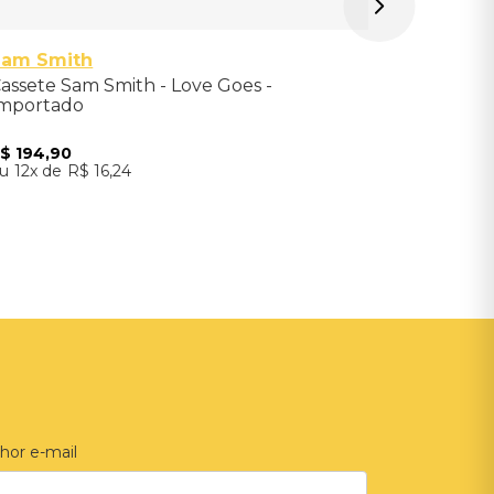
Sam Smith
assete Sam Smith - Love Goes -
mportado
R$
194
,
90
12
R$
16
,
24
Adicionar ao Carrinho
hor e-mail