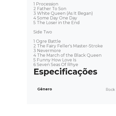
1 Procession 

2 Father To Son 

3 White Queen (As It Began) 

4 Some Day One Day 

5 The Loser in the End 

Side Two

1 Ogre Battle 

2 The Fairy Feller's Master-Stroke 

3 Nevermore 

4 The March of the Black Queen 

5 Funny How Love Is 

6 Seven Seas Of Rhye
Gênero
Rock 