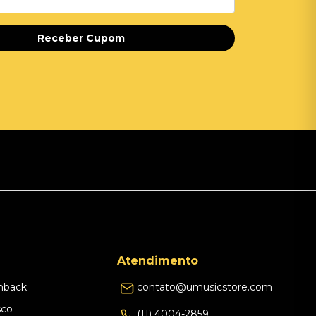
Receber Cupom
Atendimento
hback
contato@umusicstore.com
sco
(11) 4004-2859