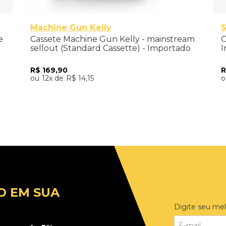
Machine Gun Kelly
e
Cassete Machine Gun Kelly - mainstream
C
sellout (Standard Cassette) - Importado
I
R$
169
,
90
12
R$
14
,
15
Adicionar ao Carrinho
O EM SUA
Digite seu mel