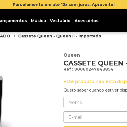
Parcelamento em até 12x sem juros. Aproveite!
ançamentos
Música
Vestuário
Acessórios
TADO
Cassete Queen - Queen II - Importado
Queen
CASSETE QUEEN -
:
00060247843854
Este produto não está dis
Quero saber quando estiver disp