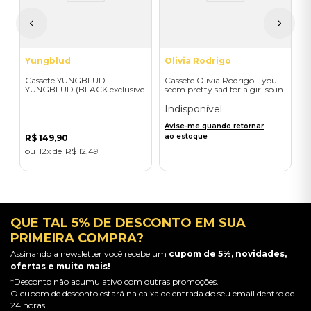
A
a
Yungblud
Olivia Rodrigo
Cassete YUNGBLUD -
Cassete Olivia Rodrigo - you
YUNGBLUD (BLACK exclusive
seem pretty sad for a girl so in
Cassette) - Importado
love (baby pink) + signed art
card - Importado
Indisponível
Avise-me quando retornar
ao estoque
R$
149
,
90
12
R$
12
,
49
QUE TAL 5% DE DESCONTO EM SUA
PRIMEIRA COMPRA?
Assinando a newsletter você recebe um
cupom de 5%, novidades,
ofertas e muito mais!
*Desconto não acumulativo com outras promoções.
O cupom de desconto estará na caixa de entrada do seu email dentro de
24 horas.