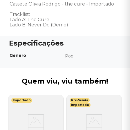
Cassete Olivia Rodrigo - the cure - Importado

Tracklist:

Lado A: The Cure

Lado B: Never Do (Demo)
Gênero
Pop
Quem viu, viu também!
Importado
Pré-Venda
T
Importado
h
C
(
I