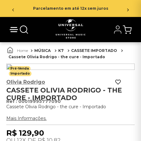
Parcelamento em até 12x sem juros
MÚSICA
K7
CASSETE IMPORTADO
Cassete Olivia Rodrigo - the cure - Importado
Pré-Venda
Importado
Olivia Rodrigo
CASSETE OLIVIA RODRIGO - THE
CURE - IMPORTADO
:
00019995777090
Cassete Olivia Rodrigo - the cure - Importado
Mais Informações.
R$
129
,
90
12
R$
10
,
82