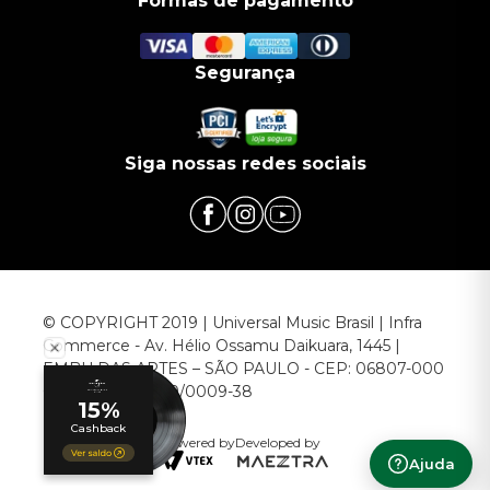
Formas de pagamento
Segurança
Siga nossas redes sociais
© COPYRIGHT 2019 | Universal Music Brasil | Infra
Commerce - Av. Hélio Ossamu Daikuara, 1445 |
EMBU DAS ARTES – SÃO PAULO - CEP: 06807-000
CNPJ: 00.952.789/0009-38
Powered by
Developed by
Ajuda