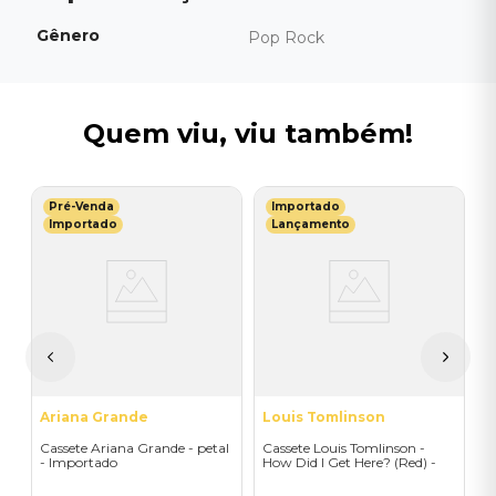
Gênero
Pop Rock
Quem viu, viu também!
Pré-Venda
Importado
M
Importado
Lançamento
f
C
(
R
Ariana Grande
Louis Tomlinson
Cassete Ariana Grande - petal
Cassete Louis Tomlinson -
- Importado
How Did I Get Here? (Red) -
Importado