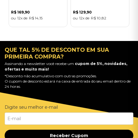
R$
169
,
90
R$
129
,
90
12
R$
14
,
15
12
R$
10
,
82
QUE TAL 5% DE DESCONTO EM SUA
PRIMEIRA COMPRA?
Assinando a newsletter você recebe um
cupom de 5%, novidades,
ofertas e muito mais!
*Desconto não acumulativo com outras promoções.
O cupom de desconto estará na caixa de entrada do seu email dentro de
24 horas.
Digite seu melhor e-mail
Receber Cupom