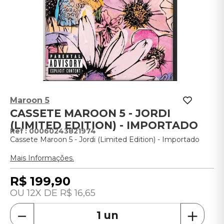
Maroon 5
CASSETE MAROON 5 - JORDI
(LIMITED EDITION) - IMPORTADO
:
00060243821974
Cassete Maroon 5 - Jordi (Limited Edition) - Importado
Mais Informações.
R$
199
,
90
12
R$
16
,
65
－
＋