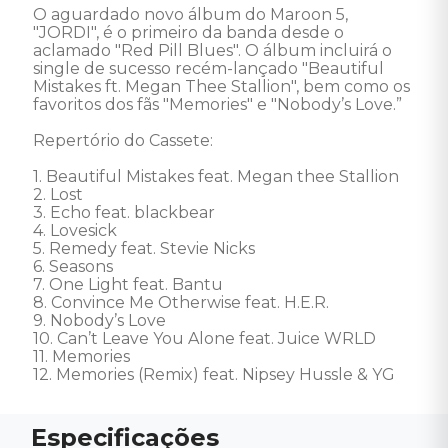
O aguardado novo álbum do Maroon 5, 
"JORDI", é o primeiro da banda desde o 
aclamado "Red Pill Blues". O álbum incluirá o 
single de sucesso recém-lançado "Beautiful 
Mistakes ft. Megan Thee Stallion", bem como os 
favoritos dos fãs "Memories" e "Nobody’s Love.”

Repertório do Cassete: 

1. Beautiful Mistakes feat. Megan thee Stallion 

2. Lost 

3. Echo feat. blackbear 

4. Lovesick 

5. Remedy feat. Stevie Nicks 

6. Seasons 

7. One Light feat. Bantu 

8. Convince Me Otherwise feat. H.E.R. 

9. Nobody’s Love 

10. Can’t Leave You Alone feat. Juice WRLD 

11. Memories 

12. Memories (Remix) feat. Nipsey Hussle & YG