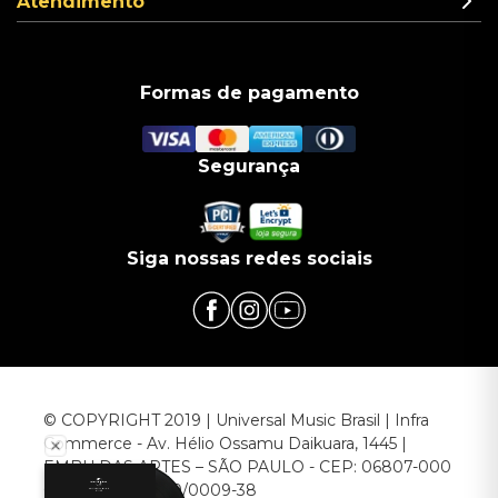
Atendimento
Formas de pagamento
Segurança
Siga nossas redes sociais
© COPYRIGHT 2019 | Universal Music Brasil | Infra
Commerce - Av. Hélio Ossamu Daikuara, 1445 |
EMBU DAS ARTES – SÃO PAULO - CEP: 06807-000
CNPJ: 00.952.789/0009-38