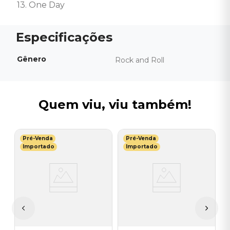
13. One Day
Gênero
Rock and Roll
Quem viu, viu também!
Pré-Venda
Pré-Venda
D
Importado
Importado
h
C
D
I
I
A
a