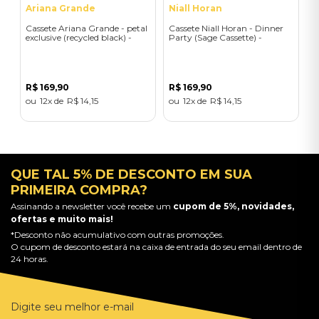
Ariana Grande
Niall Horan
Cassete Ariana Grande - petal
Cassete Niall Horan - Dinner
exclusive (recycled black) -
Party (Sage Cassette) -
Importado
Importado
R$
169
,
90
R$
169
,
90
12
R$
14
,
15
12
R$
14
,
15
QUE TAL 5% DE DESCONTO EM SUA
PRIMEIRA COMPRA?
Assinando a newsletter você recebe um
cupom de 5%, novidades,
ofertas e muito mais!
*Desconto não acumulativo com outras promoções.
O cupom de desconto estará na caixa de entrada do seu email dentro de
24 horas.
Digite seu melhor e-mail