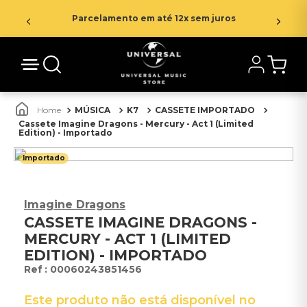
Parcelamento em até 12x sem juros
MÚSICA
K7
CASSETE IMPORTADO
Cassete Imagine Dragons - Mercury - Act 1 (Limited
Edition) - Importado
Importado
Imagine Dragons
CASSETE IMAGINE DRAGONS -
MERCURY - ACT 1 (LIMITED
EDITION) - IMPORTADO
:
00060243851456
Este produto não está disponível no