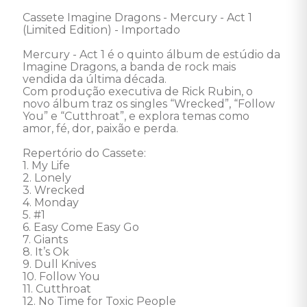
Cassete Imagine Dragons - Mercury - Act 1 
(Limited Edition) - Importado 

Mercury - Act 1 é o quinto álbum de estúdio da 
Imagine Dragons, a banda de rock mais 
vendida da última década. 

Com produção executiva de Rick Rubin, o 
novo álbum traz os singles “Wrecked”, “Follow 
You” e “Cutthroat”, e explora temas como 
amor, fé, dor, paixão e perda. 

Repertório do Cassete: 

1. My Life 

2. Lonely 

3. Wrecked 

4. Monday 

5. #1 

6. Easy Come Easy Go 

7. Giants 

8. It’s Ok 

9. Dull Knives 

10. Follow You 

11. Cutthroat 

12. No Time for Toxic People 
