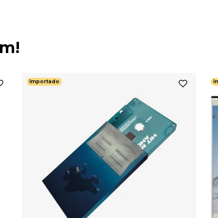
ém!
Importado
I