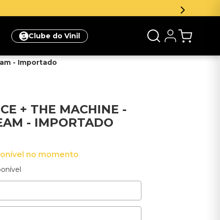
Clube do Vinil
eam - Importado
CE + THE MACHINE -
EAM - IMPORTADO
ponível no momento
onível