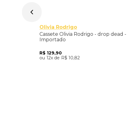
Olivia Rodrigo
Cassete Olivia Rodrigo - drop dead -
Importado
R$
129
,
90
12
R$
10
,
82
Adicionar ao Carrinho