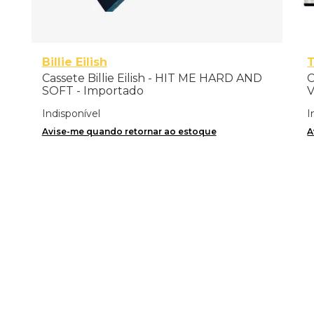
Billie Eilish
T
Cassete Billie Eilish - HIT ME HARD AND
C
SOFT - Importado
V
Indisponível
I
Avise-me quando retornar ao estoque
A