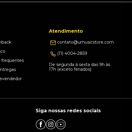
Atendimento
hback
contato@umusicstore.com
sco
(11) 4004-2859
 frequentes
De segunda à sexta das 9h às
17h (exceto feriados)
Entregas
evendedor
Siga nossas redes sociais