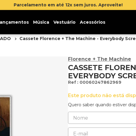
lamento em até 12x sem juros. Aproveite!
ançamentos
Música
Vestuário
Acessórios
TADO
Cassete Florence + The Machine - Everybody Scr
Florence + The Machine
CASSETE FLOREN
EVERYBODY SCR
:
00060247862969
Este produto não está dis
Quero saber quando estiver disp