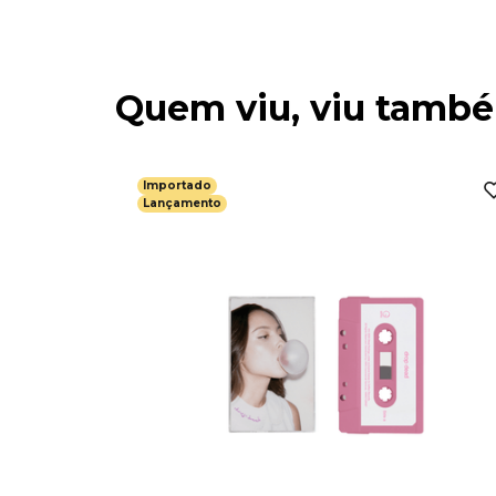
Quem viu, viu tamb
Importado
Lançamento
-