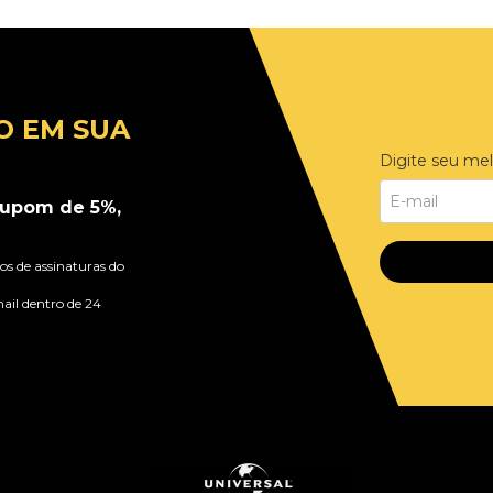
O EM SUA
Digite seu mel
upom de 5%,
s de assinaturas do
ail dentro de 24