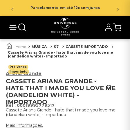
Parcelamento em até 12x sem juros
MÚSICA
K7
CASSETE IMPORTADO
Cassete Ariana Grande - hate that i made you love me
(dandelion white) - Importado
Pré-Venda
Importado
Ariana Grande
CASSETE ARIANA GRANDE -
HATE THAT I MADE YOU LOVE ME
(DANDELION WHITE) -
IMPORTADO
:
00019995779517
Cassete Ariana Grande - hate that i made you love me
(dandelion white) - Importado
Mais Informações.