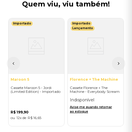
Quem viu, viu também!
Importado
Importado
T
Lançamento
C
o
V
I
A
a
Maroon 5
Florence + The Machine
Cassete Maroon 5 - Jordi
Cassete Florence + The
(Limited Edition) - Importado
Machine - Everybody Scream
- Importado
Indisponível
Avise-me quando retornar
ao estoque
R$
199
,
90
12
R$
16
,
65