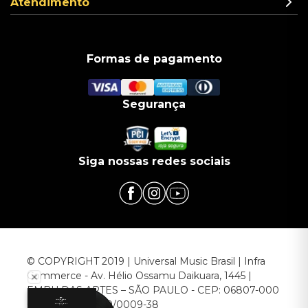
Atendimento
Formas de pagamento
Segurança
Siga nossas redes sociais
© COPYRIGHT 2019 | Universal Music Brasil | Infra
Commerce - Av. Hélio Ossamu Daikuara, 1445 |
EMBU DAS ARTES – SÃO PAULO - CEP: 06807-000
CNPJ: 00.952.789/0009-38