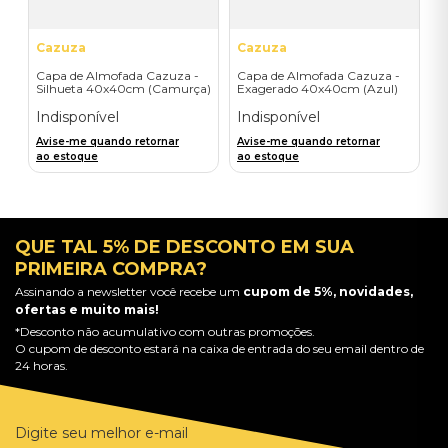
Cazuza
Cazuza
Capa de Almofada Cazuza -
Capa de Almofada Cazuza -
Silhueta 40x40cm (Camurça)
Exagerado 40x40cm (Azul)
Indisponível
Indisponível
Avise-me quando retornar
Avise-me quando retornar
ao estoque
ao estoque
QUE TAL 5% DE DESCONTO EM SUA
PRIMEIRA COMPRA?
Assinando a newsletter você recebe um
cupom de 5%, novidades,
ofertas e muito mais!
*Desconto não acumulativo com outras promoções.
O cupom de desconto estará na caixa de entrada do seu email dentro de
24 horas.
Digite seu melhor e-mail