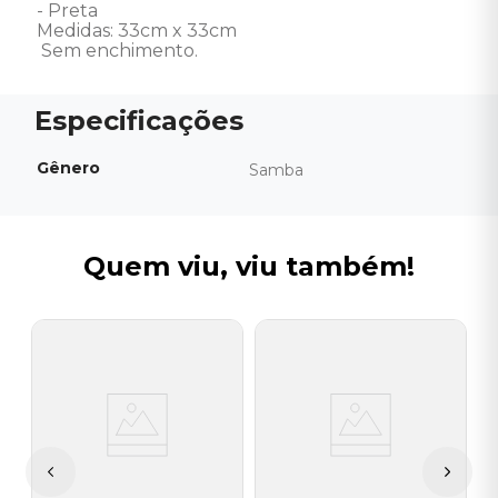
- Preta

Medidas: 33cm x 33cm

 Sem enchimento.
Gênero
Samba
Quem viu, viu também!
C
C
B
(
I
A
a