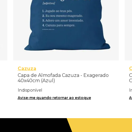
Cazuza
C
Capa de Almofada Cazuza - Exagerado
C
40x40cm (Azul)
C
Indisponível
I
Avise-me quando retornar ao estoque
A