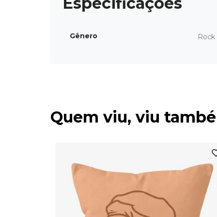
Gênero
Rock 
Quem viu, viu tamb
ior
(SEM