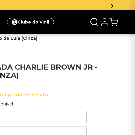
Clube do Vinil
 de Lula (Cinza)
DA CHARLIE BROWN JR -
INZA)
ponível no momento
onível