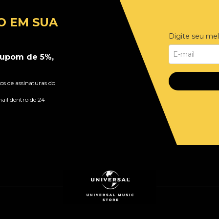
O EM SUA
Digite seu mel
upom de 5%,
s de assinaturas do
ail dentro de 24