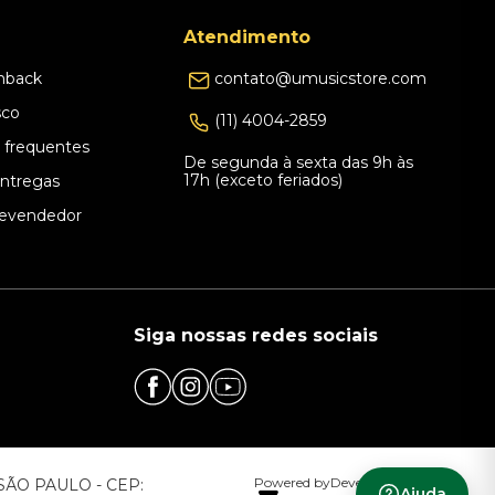
Atendimento
hback
contato@umusicstore.com
sco
(11) 4004-2859
 frequentes
De segunda à sexta das 9h às
17h (exceto feriados)
Entregas
evendedor
Siga nossas redes sociais
Powered by
Developed by
– SÃO PAULO - CEP:
Ajuda