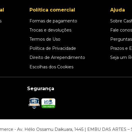
al
Política comercial
Ajuda
s
Formas de pagamento
Sobre Cas
l
Trocas e devoluções
Fale cono
Termos de Uso
Perguntas
Política de Privacidade
Prazos e 
Direito de Arrependimento
Seja um R
Escolhas dos Cookies
Segurança
ommerce - Av. Hélio Ossamu Daikuara, 1445 | EMBU DAS ARTES 