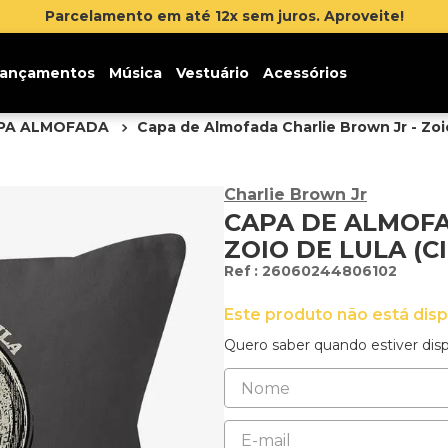
Parcelamento em até 12x sem juros. Aproveite!
ançamentos
Música
Vestuário
Acessórios
PA ALMOFADA
Capa de Almofada Charlie Brown Jr - Zoio
Charlie Brown Jr
CAPA DE ALMOFA
ZOIO DE LULA (C
:
26060244806102
Este produto não está dis
Quero saber quando estiver disp