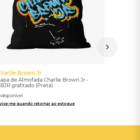
harlie Brown Jr
apa de Almofada Charlie Brown Jr -
BJR grafitado (Preta)
ndisponível
vise-me quando retornar ao estoque