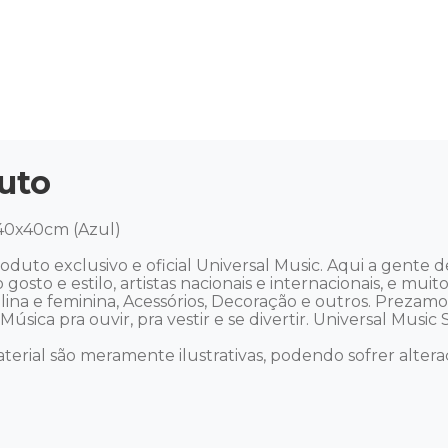
uto
0x40cm (Azul) 

duto exclusivo e oficial Universal Music. Aqui a gente
o gosto e estilo, artistas nacionais e internacionais, e m
culina e feminina, Acessórios, Decoração e outros. Preza
ica pra ouvir, pra vestir e se divertir. Universal Music Sto
terial são meramente ilustrativas, podendo sofrer alteraç