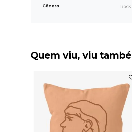
Gênero
Rock 
Quem viu, viu tamb
ior
(SEM