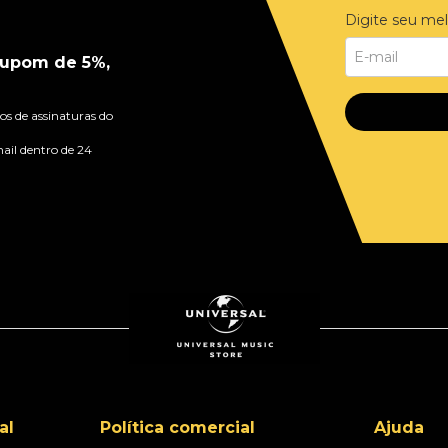
Digite seu mel
upom de 5%,
s de assinaturas do
ail dentro de 24
al
Política comercial
Ajuda