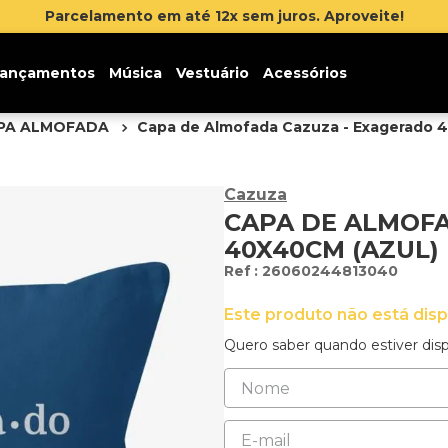
Parcelamento em até 12x sem juros. Aproveite!
ançamentos
Música
Vestuário
Acessórios
PA ALMOFADA
Capa de Almofada Cazuza - Exagerado 4
Cazuza
CAPA DE ALMOF
40X40CM (AZUL)
:
26060244813040
Este produto não está dis
Quero saber quando estiver disp