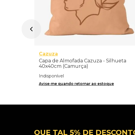
Cazuza
Capa de Almofada Cazuza - Silhueta
40x40cm (Camurça)
Indisponível
Avise-me quando retornar ao estoque
QUE TAL 5% DE DESCONT