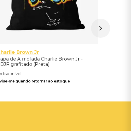
harlie Brown Jr
apa de Almofada Charlie Brown Jr -
BJR grafitado (Preta)
ndisponível
vise-me quando retornar ao estoque