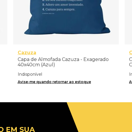
Cazuza
C
Capa de Almofada Cazuza - Exagerado
C
40x40cm (Azul)
C
Indisponível
I
Avise-me quando retornar ao estoque
A
O EM SUA